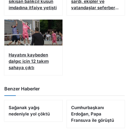
sıkışan balıkçıl kuşun
sardı, ekipler ve
imdadına itfaiye yetişti
vatandaşlar seferber
oldu
Hayatını kaybeden
dalgıç için 12 takım
sahaya çıktı
Benzer Haberler
Sağanak yağış
Cumhurbaşkanı
nedeniyle yol çöktü
Erdoğan, Papa
Fransuva ile görüştü