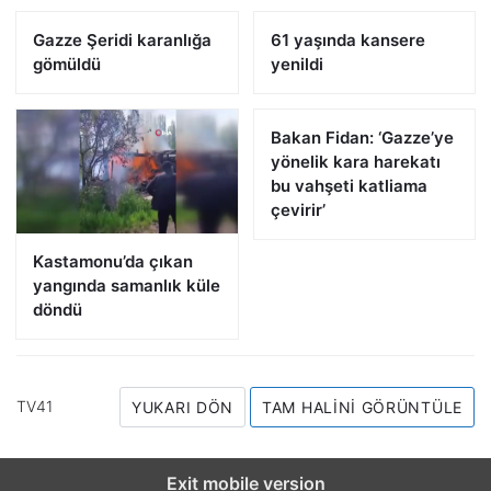
Gazze Şeridi karanlığa
61 yaşında kansere
gömüldü
yenildi
Bakan Fidan: ‘Gazze’ye
yönelik kara harekatı
bu vahşeti katliama
çevirir’
Kastamonu’da çıkan
yangında samanlık küle
döndü
TV41
YUKARI DÖN
TAM HALINI GÖRÜNTÜLE
Exit mobile version