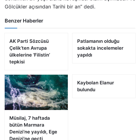
Gölcükler açısından Tarihi bir an” dedi.
Benzer Haberler
AK Parti Sözcüsü
Patlamanın olduğu
Çelik’ten Avrupa
sokakta incelemeler
ülkelerine ’Filistin’
yapıldı
tepkisi
Kaybolan Elanur
bulundu
Müsilaj, 7 haftada
bütün Marmara
Denizi’ne yayıldı, Ege
Denizi’ne geçti