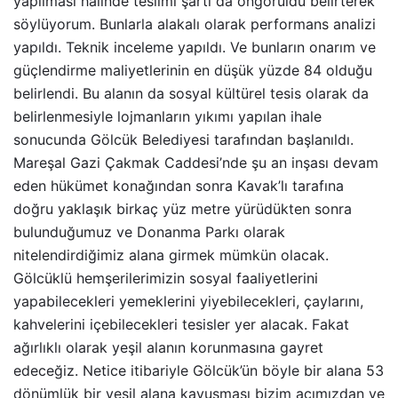
yapılması halinde teslimi şartı da öngörüldü belirterek
söylüyorum. Bunlarla alakalı olarak performans analizi
yapıldı. Teknik inceleme yapıldı. Ve bunların onarım ve
güçlendirme maliyetlerinin en düşük yüzde 84 olduğu
belirlendi. Bu alanın da sosyal kültürel tesis olarak da
belirlenmesiyle lojmanların yıkımı yapılan ihale
sonucunda Gölcük Belediyesi tarafından başlanıldı.
Mareşal Gazi Çakmak Caddesi’nde şu an inşası devam
eden hükümet konağından sonra Kavak’lı tarafına
doğru yaklaşık birkaç yüz metre yürüdükten sonra
bulunduğumuz ve Donanma Parkı olarak
nitelendirdiğimiz alana girmek mümkün olacak.
Gölcüklü hemşerilerimizin sosyal faaliyetlerini
yapabilecekleri yemeklerini yiyebilecekleri, çaylarını,
kahvelerini içebilecekleri tesisler yer alacak. Fakat
ağırlıklı olarak yeşil alanın korunmasına gayret
edeceğiz. Netice itibariyle Gölcük’ün böyle bir alana 53
dönümlük bir yeşil alana kavuşması bizim açımızdan ve