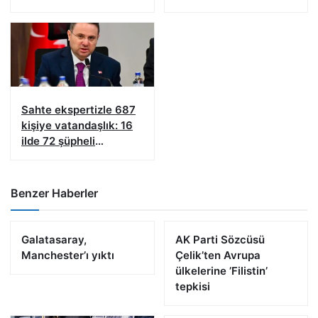
şüpheliye işlem yapıldı!
Sahte ekspertizle 687
kişiye vatandaşlık: 16
ilde 72 şüpheli
yakalandı
Benzer Haberler
Galatasaray,
AK Parti Sözcüsü
Manchester’ı yıktı
Çelik’ten Avrupa
ülkelerine ’Filistin’
tepkisi