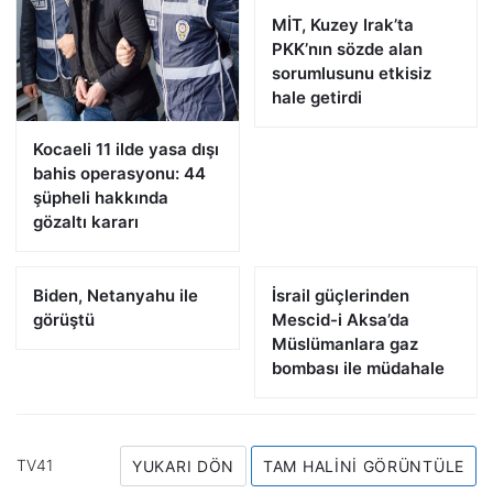
MİT, Kuzey Irak’ta
PKK’nın sözde alan
sorumlusunu etkisiz
hale getirdi
Kocaeli 11 ilde yasa dışı
bahis operasyonu: 44
şüpheli hakkında
gözaltı kararı
Biden, Netanyahu ile
İsrail güçlerinden
görüştü
Mescid-i Aksa’da
Müslümanlara gaz
bombası ile müdahale
TV41
YUKARI DÖN
TAM HALINI GÖRÜNTÜLE