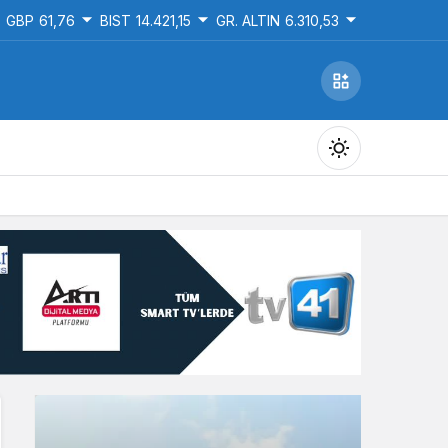
GBP
61,76
BIST
14.421,15
GR. ALTIN
6.310,53
Gündüz Modu
Gündüz modunu seçin.
Gece Modu
Gece modunu seçin.