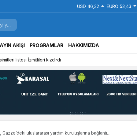
USD
46,32
EURO
53,43
AYIN AKIŞI
PROGRAMLAR
HAKKIMIZDA
mitleri listesi İzmitlileri kızdırdı
, Gazze’deki uluslararası yardım kuruluşlarına bağlantı