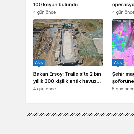
100 koyun bulundu
operasyo
işlem yapı
4 gün önce
4 gün önc
Akış
Akış
Bakan Ersoy: Tralleis’te 2 bin
Şehir ma
yıllık 300 kişilik antik havuz
şoförüne 
gün yüzüne çıkarıldı
4 gün önce
5 gün önc