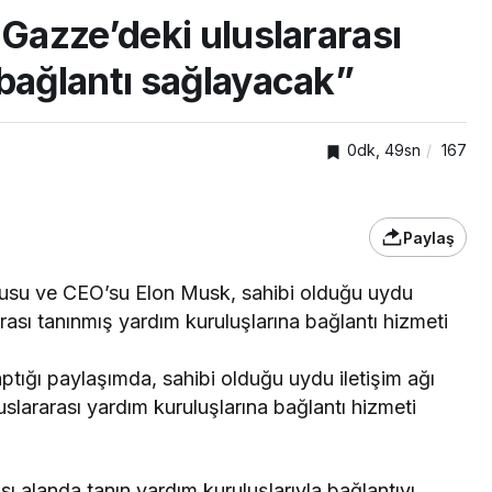
 Gazze’deki uluslararası
 bağlantı sağlayacak”
0dk, 49sn
167
Paylaş
SPOR
ucusu ve CEO’su Elon Musk, sahibi olduğu uydu
rarası tanınmış yardım kuruluşlarına bağlantı hizmeti
Kocaelispor’un eski
venlik
oyuncusu Serdar Dursun,
tığı paylaşımda, sahibi olduğu uydu iletişim ağı
Gaziantep FK’da
uslararası yardım kuruluşlarına bağlantı hizmeti
sı alanda tanın yardım kuruluşlarıyla bağlantıyı