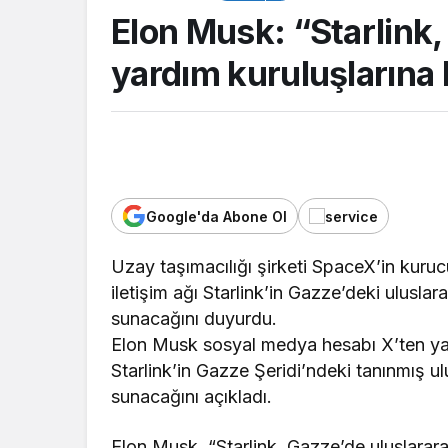
sağlayacak”
Elon Musk: “Starlink,
yardım kuruluşlarına
Google'da Abone Ol
Uzay taşımacılığı şirketi SpaceX’in kur
iletişim ağı Starlink’in Gazze’deki ulusla
ER
GENEL
sunacağını duyurdu.
nin en iyi simitleri
Okullara 30 bin gü
Elon Musk sosyal medya hesabı X’ten yap
zmitlileri kızdırdı
personeli alınacak
Starlink’in Gazze Şeridi’ndeki tanınmış ul
sunacağını açıkladı.
Elon Musk, “Starlink, Gazze’de uluslarara