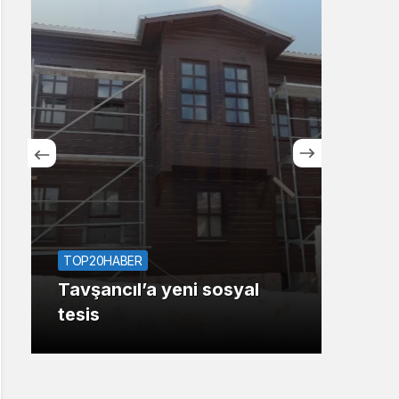
Sistem Modu
Sistem modunu seçin.
TOP1
Deri
TOP20HABER
Araş
Tavşancıl’a yeni sosyal
yanı
tesis
tesi