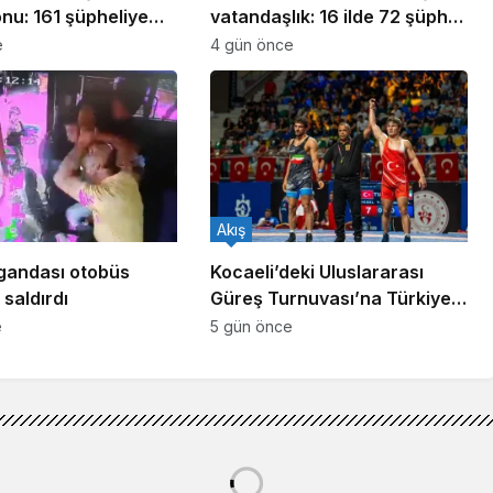
nu: 161 şüpheliye
vatandaşlık: 16 ilde 72 şüpheli
ldı!
yakalandı
e
4 gün önce
Akış
gandası otobüs
Kocaeli’deki Uluslararası
saldırdı
Güreş Turnuvası’na Türkiye
damgası
e
5 gün önce