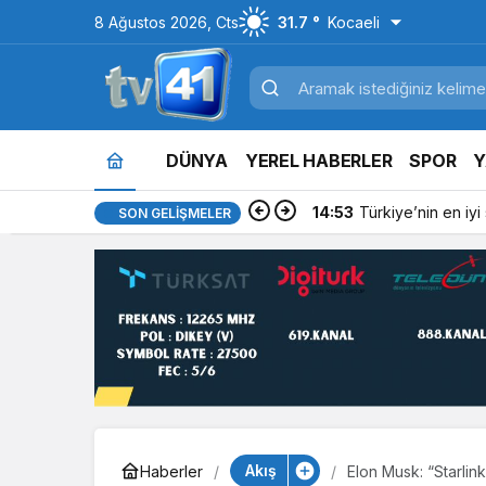
8 Ağustos 2026, Cts
31.7 °
Kocaeli
DÜNYA
YEREL HABERLER
SPOR
Y
14:53
Türkiye’nin en iyi si
SON GELIŞMELER
Akış
Haberler
Elon Musk: “Starlink