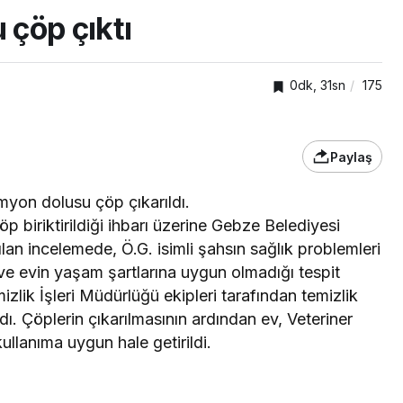
çöp çıktı
0dk, 31sn
175
Paylaş
myon dolusu çöp çıkarıldı.
 biriktirildiği ihbarı üzerine Gebze Belediyesi
TOP20HABER
nden
lan incelemede, Ö.G. isimli şahsın sağlık problemleri
önelik
Kartepe’de kuşaklar
i ve evin yaşam şartlarına uygun olmadığı tespit
kümlü
buluştu, tecrübeler
izlik İşleri Müdürlüğü ekipleri tarafından temizlik
paylaşıldı
. Çöplerin çıkarılmasının ardından ev, Veteriner
kullanıma uygun hale getirildi.