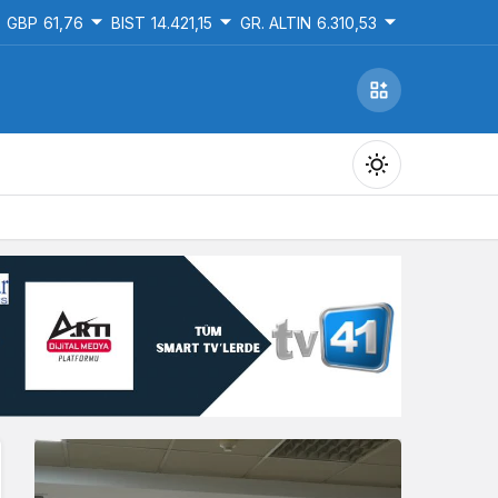
GBP
61,76
BIST
14.421,15
GR. ALTIN
6.310,53
Gündüz Modu
Gündüz modunu seçin.
Gece Modu
Gece modunu seçin.