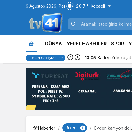
6 Ağustos 2026, Per
26.7 °
Kocaeli
DÜNYA
YEREL HABERLER
SPOR
Y
13:05
Kartepe’de kuşakl
SON GELIŞMELER
Akış
Haberler
Evden kamyon dolus