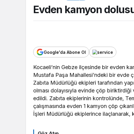
Evden kamyon dolusu 
Google'da Abone Ol
Kocaeli’nin Gebze ilçesinde bir evden ka
ASAYİŞ
Mustafa Paşa Mahallesi’ndeki bir evde çöp
Kocaeli Emniyeti’
Zabıta Müdürlüğü ekipleri tarafından yapı
aranan şahıslara y
olması dolayısıyla evinde çöp biriktirdiğ
operasyon: İki hü
edildi. Zabıta ekiplerinin kontrolünde, Tem
yakalandı
çalışmasında evden 1 kamyon çöp çıkarıldı
İşleri Müdürlüğü ekiplerince ilaçlanarak, 
Göz Atın