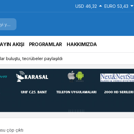
USD
46,32
EURO
53,43
AYIN AKIŞI
PROGRAMLAR
HAKKIMIZDA
ar buluştu, tecrübeler paylaşıldı
u çöp çıktı