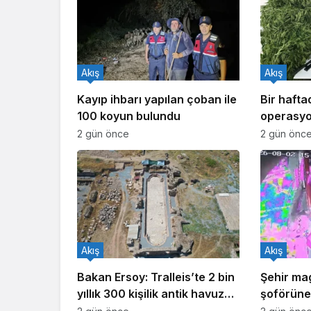
Akış
Akış
Kayıp ihbarı yapılan çoban ile
Bir haft
100 koyun bulundu
operasyo
işlem yapı
2 gün önce
2 gün önc
Akış
Akış
Bakan Ersoy: Tralleis’te 2 bin
Şehir ma
yıllık 300 kişilik antik havuz
şoförüne 
gün yüzüne çıkarıldı