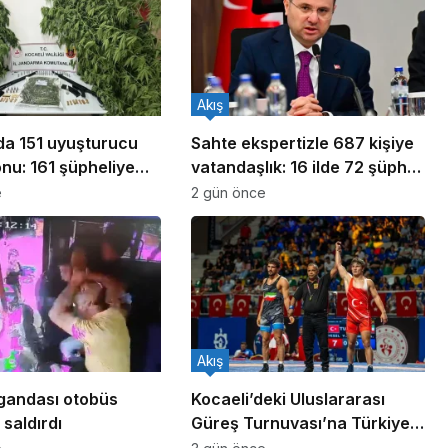
Akış
ada 151 uyuşturucu
Sahte ekspertizle 687 kişiye
nu: 161 şüpheliye
vatandaşlık: 16 ilde 72 şüpheli
ldı!
yakalandı
e
2 gün önce
Akış
gandası otobüs
Kocaeli’deki Uluslararası
saldırdı
Güreş Turnuvası’na Türkiye
damgası