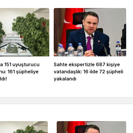
da 151 uyuşturucu
Sahte ekspertizle 687 kişiye
u: 161 şüpheliye
vatandaşlık: 16 ilde 72 şüpheli
ldı!
yakalandı