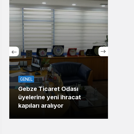
Sistem Modu
Sistem modunu seçin.
GENEL
ASAY
Gebze Ticaret Odası
üyelerine yeni ihracat
Maha
kapıları aralıyor
Gaz 