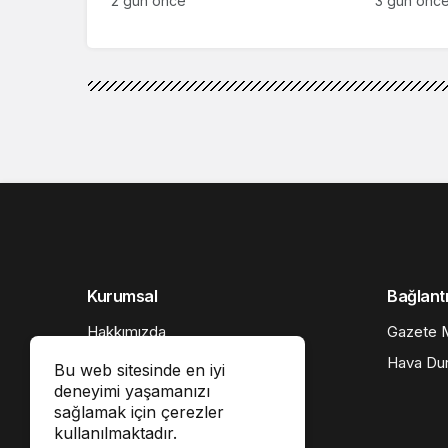
2 gün önce
3 gün önc
Kurumsal
Bağlantı
Hakkımızda
Gazete M
İletişim
Hava Du
Bu web sitesinde en iyi
deneyimi yaşamanızı
Künye
sağlamak için çerezler
Gizlilik politikası
kullanılmaktadır.