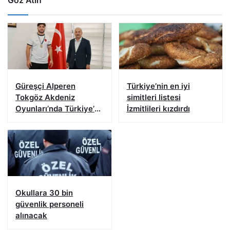
Göz Atın
Güreşçi Alperen
Türkiye’nin en iyi
Tokgöz Akdeniz
simitleri listesi
Oyunları’nda Türkiye’yi
İzmitlileri kızdırdı
temsil edecek
Okullara 30 bin
güvenlik personeli
alınacak