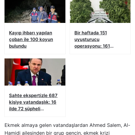
Kayıp ihbarı yapılan
Bir haftada 151
çoban ile 100 koyun
uyuşturucu
bulundu
operasyonu: 161
şüpheliye işlem yapıldı!
Sahte ekspertizle 687
kişiye vatandaşlık: 16
ilde 72 şüpheli
yakalandı
Ekmek almaya gelen vatandaşlardan Ahmed Salem, Al-
Hamidi ailesinden bir grup gencin, ekmek krizi