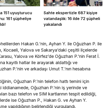
da 151 uyuşturucu
Sahte ekspertizle 687 kişiye
u: 161 şüpheliye
vatandaşlık: 16 ilde 72 şüpheli
ldı!
yakalandı
helilerden Hakan G.’nin, Ayhan Y. ile Oğuzhan P. ile
ğı, Kocaeli, Yalova ve Sakarya’daki çeşitli ilçelerde
 Karasu, Yalova ve Körfez’de Oğuzhan P.’nin Ferat İ.
na kayıtlı hatlar ile arayarak aldattığı ve
Oğuzhan P.’nin ve arkadaşı Umut T.’nın hesabına
ğinin, Oğuzhan P.’nin telefon hattı temini için
diği iddianamede, Oğuzhan P.’nin iş yerinde ve
an bazı telefon ve SIM kartlarının tespit edildiği,
yallerde ise Oğuzhan P., Hakan G. ve Ayhan Y.
şme yapıldığının belirlendiği vurgulandı.