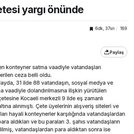
etesi yargı önünde
6dk, 37sn
189
Paylaş
den konteyner satma vaadiyle vatandaşları
rilen ceza belli oldu.
layda, 31 ilde 88 vatandaşın, sosyal medya ve
GENEL
a vaadiyle dolandırılmasına ilişkin yürütülen
 simitleri
Okullara 30 bin güvenlik
çetesine Kocaeli merkezli 9 ilde eş zamanlı
kızdırdı
personeli alınacak
a alınmıştı. Çete üyelerinin alışveriş siteleri ve
arı hayali konteynerler karşılığında vatandaşlardan
para aldıkları ve bu paraları 3. şahıs vatandaşların
ilmiş, vatandaşlardan para aldıktan sonra ise