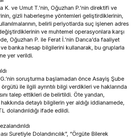
 K. ve Umut T.’nin, Oğuzhan P.’nin direktifi ve
nin, gizli haberleşme yöntemleri geliştirdiklerinin,
llanılmalarının, belirli periyotlarda suç işlenen adres
ı değiştirdiklerinin ve muhtemel operasyonlara karşı
e, Oğuzhan P. ile Ferat İ.’nin Darıca’da faaliyet
 ve banka hesap bilgilerini kullanarak, bu gruplarla
ne yer verildi.
ldı
G.’nin soruşturma başlamadan önce Asayiş Şube
tü ile ilgili ayrıntılı bilgi verdikleri ve haklarında
ı talep ettikleri de belirtildi. Öte yandan,
rı hakkında detaylı bilgilerin yer aldığı iddianamede,
 dolandırıldığı ifade edildi.
cezalandırıldı
ası Suretiyle Dolandırıcılık”, “Örgüte Bilerek