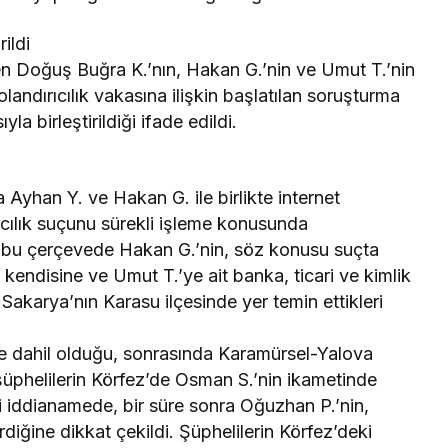
rildi
n Doğuş Buğra K.’nın, Hakan G.’nin ve Umut T.’nin
olandırıcılık vakasına ilişkin başlatılan soruşturma
a birleştirildiği ifade edildi.
 Ayhan Y. ve Hakan G. ile birlikte internet
rıcılık suçunu sürekli işleme konusunda
e, bu çerçevede Hakan G.’nin, söz konusu suçta
, kendisine ve Umut T.’ye ait banka, ticari ve kimlik
se Sakarya’nın Karasu ilçesinde yer temin ettikleri
 de dahil olduğu, sonrasında Karamürsel-Yalova
 şüphelilerin Körfez’de Osman S.’nin ikametinde
diği iddianamede, bir süre sonra Oğuzhan P.’nin,
diğine dikkat çekildi. Şüphelilerin Körfez’deki