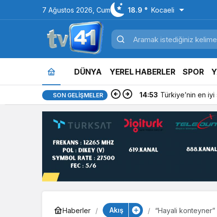
7 Ağustos 2026, Cum
18.9 °
Kocaeli
DÜNYA
YEREL HABERLER
SPOR
Y
14:53
Türkiye’nin en iyi si
SON GELIŞMELER
Akış
Haberler
“Hayali konteyner”