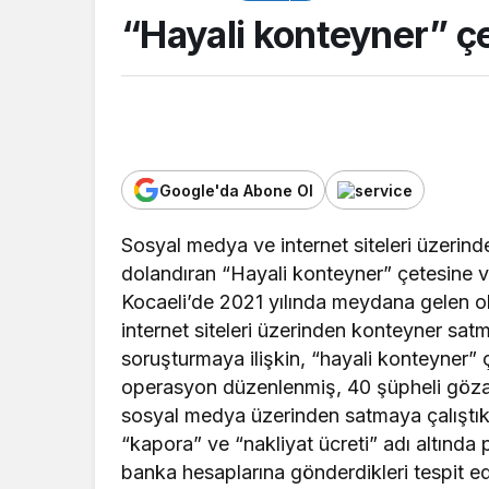
“Hayali konteyner” ç
Google'da Abone Ol
Sosyal medya ve internet siteleri üzerin
dolandıran “Hayali konteyner” çetesine ve
ABER
Kocaeli’de 2021 yılında meydana gelen o
TOP20HABER
çi Alperen Tokgöz
internet siteleri üzerinden konteyner satm
iz Oyunları’nda
Türkiye’nin en iyi
soruşturmaya ilişkin, “hayali konteyner” 
e’yi temsil edecek
listesi İzmitlileri 
operasyon düzenlenmiş, 40 şüpheli gözaltın
sosyal medya üzerinden satmaya çalıştıkl
“kapora” ve “nakliyat ücreti” adı altında 
banka hesaplarına gönderdikleri tespit ed