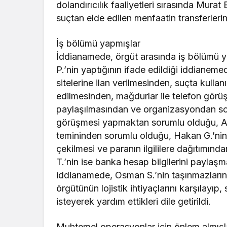
dolandırıcılık faaliyetleri sırasında Murat B
suçtan elde edilen menfaatin transferlerin
İş bölümü yapmışlar
İddianamede, örgüt arasında iş bölümü ya
P.’nin yaptığının ifade edildiği iddianem
sitelerine ilan verilmesinden, suçta kulla
edilmesinden, mağdurlar ile telefon görüş
paylaşılmasından ve organizasyondan soru
görüşmesi yapmaktan sorumlu olduğu, Ayh
temininden sorumlu olduğu, Hakan G.’nin v
çekilmesi ve paranın ilgililere dağıtımı
T.’nin ise banka hesap bilgilerini payla
iddianamede, Osman S.’nin taşınmazlarını d
örgütünün lojistik ihtiyaçlarını karşılayıp
isteyerek yardım ettikleri dile getirildi.
Muhtemel operasyonlar için önlem almışl