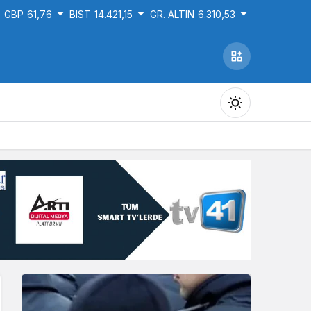
GBP
61,76
BIST
14.421,15
GR. ALTIN
6.310,53
Gündüz Modu
Gündüz modunu seçin.
Gece Modu
Gece modunu seçin.