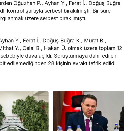
elilerden Oğuzhan P., Ayhan Y., Ferat İ., Doğuş Buğra
li kontrol şartıyla serbest bırakılmıştı. Bir süre
rgılanmak üzere serbest bırakılmıştı.
 Ayhan Y., Ferat İ., Doğuş Buğra K., Murat B.,
ithat Y., Celal B., Hakan Ü. olmak üzere toplam 12
ı sebebiyle dava açıldı. Soruşturmaya dahil edilen
espit edilemediğinden 28 kişinin evrakı tefrik edildi.