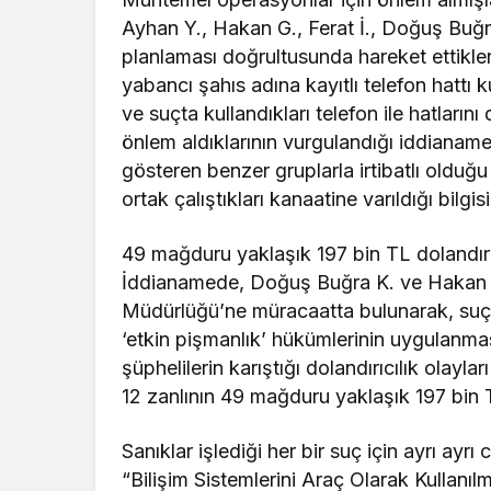
Ayhan Y., Hakan G., Ferat İ., Doğuş Buğra
planlaması doğrultusunda hareket ettikleri
yabancı şahıs adına kayıtlı telefon hattı ku
ve suçta kullandıkları telefon ile hatların
önlem aldıklarının vurgulandığı iddianamed
gösteren benzer gruplarla irtibatlı olduğu
ortak çalıştıkları kanaatine varıldığı bilgisi
49 mağduru yaklaşık 197 bin TL dolandırı
İddianamede, Doğuş Buğra K. ve Hakan 
Müdürlüğü’ne müracaatta bulunarak, suç örgü
‘etkin pişmanlık’ hükümlerinin uygulanmasın
şüphelilerin karıştığı dolandırıcılık olayla
12 zanlının 49 mağduru yaklaşık 197 bin TL
Sanıklar işlediği her bir suç için ayrı ayrı 
“Bilişim Sistemlerini Araç Olarak Kullanılm