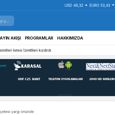
USD
46,32
EURO
53,43
AYIN AKIŞI
PROGRAMLAR
HAKKIMIZDA
mitleri listesi İzmitlileri kızdırdı
 çetesi yargı önünde