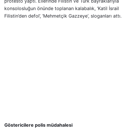
protesto yaptı. Ellerinde Filistin ve Türk bayraklarıyla
konsolosluğun önünde toplanan kalabalık, ‘Katil İsrail
Filistin’den defol’, ‘Mehmetçik Gazzeye‘, sloganları attı.
Göstericilere polis müdahalesi