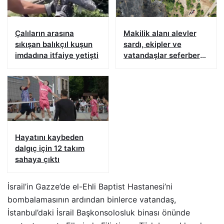
Çalıların arasına
Makilik alanı alevler
sıkışan balıkçıl kuşun
sardı, ekipler ve
imdadına itfaiye yetişti
vatandaşlar seferber
oldu
Hayatını kaybeden
dalgıç için 12 takım
sahaya çıktı
İsrail’in Gazze’de el-Ehli Baptist Hastanesi’ni
bombalamasının ardından binlerce vatandaş,
İstanbul’daki İsrail Başkonsolosluk binası önünde