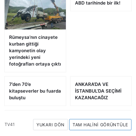
ABD tarihinde bir ilk!
Rümeysa’nın cinayete
kurban gittiği
kamyonetin olay
yerindeki yeni
fotoğrafları ortaya çıktı
7’den 70’e
ANKARA’DA VE
kitapseverler bu fuarda
İSTANBUL’DA SEÇİMİ
buluştu
KAZANACAĞIZ
TV41
YUKARI DÖN
TAM HALINI GÖRÜNTÜLE