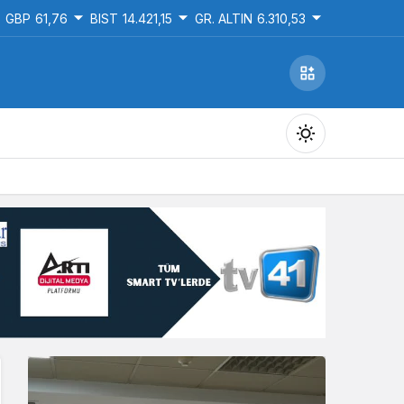
GBP
61,76
BIST
14.421,15
GR. ALTIN
6.310,53
Gündüz Modu
Gündüz modunu seçin.
Gece Modu
Gece modunu seçin.