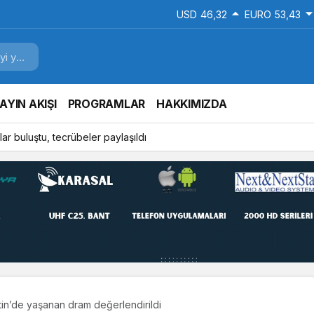
USD
46,32
EURO
53,43
AYIN AKIŞI
PROGRAMLAR
HAKKIMIZDA
ar buluştu, tecrübeler paylaşıldı
stin’de yaşanan dram değerlendirildi