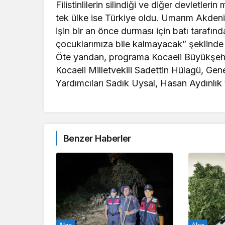
Filistinlilerin silindiği ve diğer devletler
tek ülke ise Türkiye oldu. Umarım Akdeniz’
işin bir an önce durması için batı tarafında
çocuklarımıza bile kalmayacak” şeklinde
Öte yandan, programa Kocaeli Büyükşehi
Kocaeli Milletvekili Sadettin Hülagü, Ge
Yardımcıları Sadık Uysal, Hasan Aydınlı
Benzer Haberler