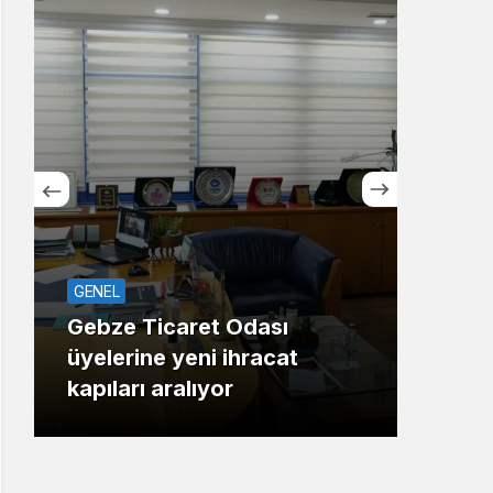
Sistem Modu
Sistem modunu seçin.
TOP2
ASAYİŞ
Çayı
Mahallede korku dolu anlar:
otel
Gaz hattı delindi
başl