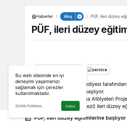
Akış
Haberler
PÜF, ileri düzey eği
PÜF, ileri düzey eğiti
Google'da Abone Ol
Bu web sitesinde en iyi
deneyimi yaşamanızı
Kocaeli Büyükşehir Belediyesi tarafında
sağlamak için çerezler
ileri düzey eğitimlerine başlıyor.
kullanılmaktadır.
Kocaeli Robotik Kodlama Atölyeleri Proje
PÜF(Proje Üretim Merkezi) ileri düzey eği
Gizlilik Politikası
Kabul
girişimcilik kültürünün gelişmesine ve bu
PÜF, ileri düzey eğitimlerine başlıyor
katkıda bulunmayı hedefliyor. Aynı şekild