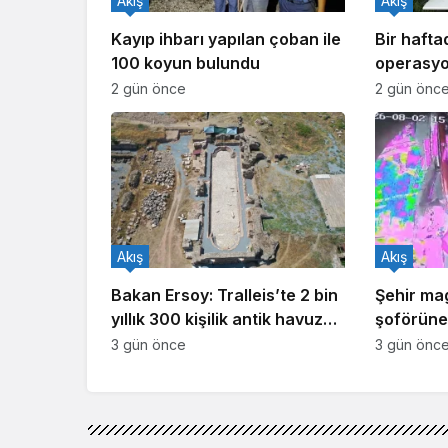
Akış
Akış
Kayıp ihbarı yapılan çoban ile
Bir haft
100 koyun bulundu
operasyo
işlem yapı
2 gün önce
2 gün önc
Akış
Akış
Bakan Ersoy: Tralleis’te 2 bin
Şehir ma
yıllık 300 kişilik antik havuz
şoförüne 
gün yüzüne çıkarıldı
3 gün önce
3 gün önc