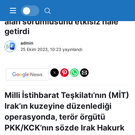
MİT, Kuzey Irak’ta PKK’nın sözde
alan sorumlusunu etkisiz hale
getirdi
admin
25 Ekim 2023, 10:23
yayınlandı
Milli İstihbarat Teşkilatı’nın (MİT)
Irak’ın kuzeyine düzenlediği
operasyonda, terör örgütü
PKK/KCK’nın sözde Irak Hakurk