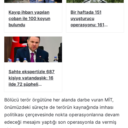
Kayıp ihbarı yapılan
Bir haftada 151
çoban ile 100 koyun
uyuşturucu
bulundu
operasyonu: 161
şüpheliye işlem yapıldı!
Sahte ekspertizle 687
kişiye vatandaşlık: 16
ilde 72 şüpheli
yakalandı
Bölücü terör örgütüne her alanda darbe vuran MİT,
önümüzdeki süreçte de terörün kaynağında imhası
politikası çerçevesinde nokta operasyonlarına devam
edeceği mesajını yaptığı son operasyonla da vermiş