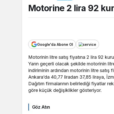
Motorine 2 lira 92 kur
Google'da Abone Ol
Motorinin litre satış fiyatına 2 lira 92 kuru
Yarın geçerli olacak şekilde motorinin litre
TOP20HABER
indiriminin ardından motorinin litre satış 
Milli pentatlet İlk
Ankara’da 40,77 liradan 37,85 liraya, İzmi
Mihrioğlu, Avrupa
Dağıtım firmalarının belirlediği fiyatlar r
şampiyonu oldu
göre küçük değişiklikler gösteriyor.
Göz Atın