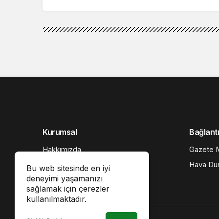
Kurumsal
Bağlantı
Hakkımızda
Gazete M
İletişim
Hava Du
Bu web sitesinde en iyi
deneyimi yaşamanızı
Künye
sağlamak için çerezler
Gizlilik politikası
kullanılmaktadır.