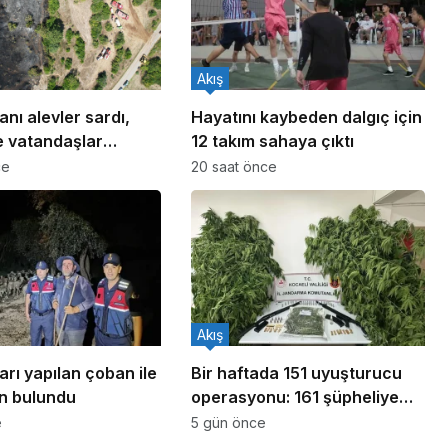
Akış
anı alevler sardı,
Hayatını kaybeden dalgıç için
e vatandaşlar
12 takım sahaya çıktı
 oldu
ce
20 saat önce
Akış
arı yapılan çoban ile
Bir haftada 151 uyuşturucu
n bulundu
operasyonu: 161 şüpheliye
işlem yapıldı!
e
5 gün önce