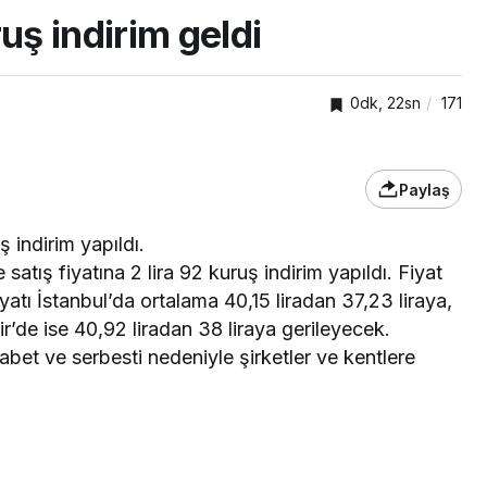
uş indirim geldi
0dk, 22sn
171
Paylaş
ş indirim yapıldı.
TOP20HABER
 satış fiyatına 2 lira 92 kuruş indirim yapıldı. Fiyat
Karamürsel’deki 1,2
fiyatı İstanbul’da ortalama 40,15 liradan 37,23 liraya,
e Özyüksel
kilometrelik caddede
r’de ise 40,92 liradan 38 liraya gerileyecek.
üstyapı çalışmaları
ekabet ve serbesti nedeniyle şirketler ve kentlere
tamamlandı