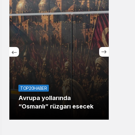
Sistem Modu
Sistem modunu seçin.
ASAY
TOP20HABER
Koca
Avrupa yollarında
ope
“Osmanlı” rüzgarı esecek
tut