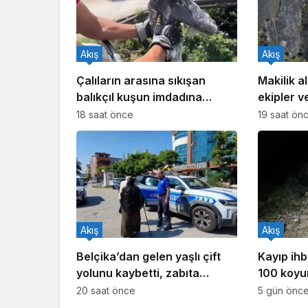
Akış
Akış
Çalıların arasına sıkışan
Makilik al
balıkçıl kuşun imdadına
ekipler v
itfaiye yetişti
seferber
18 saat önce
19 saat ön
Akış
Akış
Belçika’dan gelen yaşlı çift
Kayıp ihb
yolunu kaybetti, zabıta
100 koyu
yardıma koştu
20 saat önce
5 gün önc