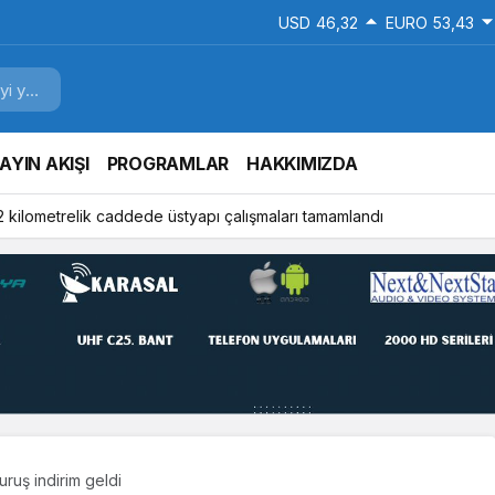
USD
46,32
EURO
53,43
AYIN AKIŞI
PROGRAMLAR
HAKKIMIZDA
2 kilometrelik caddede üstyapı çalışmaları tamamlandı
uruş indirim geldi