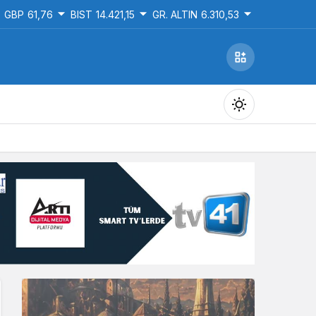
GBP
61,76
BIST
14.421,15
GR. ALTIN
6.310,53
Gündüz Modu
Gündüz modunu seçin.
Gece Modu
Gece modunu seçin.