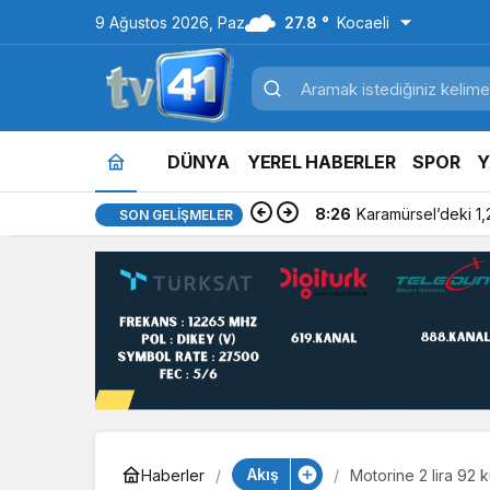
9 Ağustos 2026, Paz
27.8 °
Kocaeli
DÜNYA
YEREL HABERLER
SPOR
Y
8:26
Karamürsel’deki 1,
SON GELIŞMELER
Akış
Haberler
Motorine 2 lira 92 k