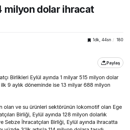
 milyon dolar ihracat
1dk, 44sn
180
Paylaş
GENEL
ı Birlikleri Eylül ayında 1 milyar 515 milyon dolar
n ilk 9 aylık döneminde ise 13 milyar 688 milyon
klar
Gebze Ticaret Odası
eler
üyelerine yeni ihracat
kapıları aralıyor
n olan ve su ürünleri sektörünün lokomotif olan Ege
ıları Birliği, Eylül ayında 128 milyon dolarlık
Sebze İhracatçıları Birliği, Eylül ayında ihracatta
nı yüzde 3’lik artışla 114 milyon dolara taşıdı.