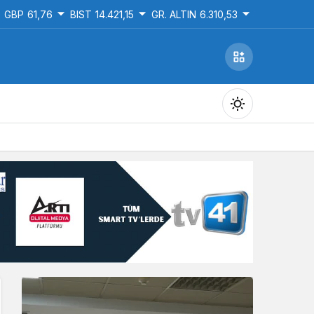
GBP
61,76
BIST
14.421,15
GR. ALTIN
6.310,53
Gündüz Modu
Gündüz modunu seçin.
Gece Modu
Gece modunu seçin.