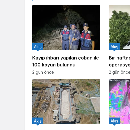
Akış
Akış
Kayıp ihbarı yapılan çoban ile
Bir haft
100 koyun bulundu
operasyo
işlem yapı
2 gün önce
2 gün önc
Akış
Akış