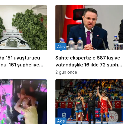
Akış
ada 151 uyuşturucu
Sahte ekspertizle 687 kişiye
nu: 161 şüpheliye
vatandaşlık: 16 ilde 72 şüpheli
ldı!
yakalandı
e
2 gün önce
Akış