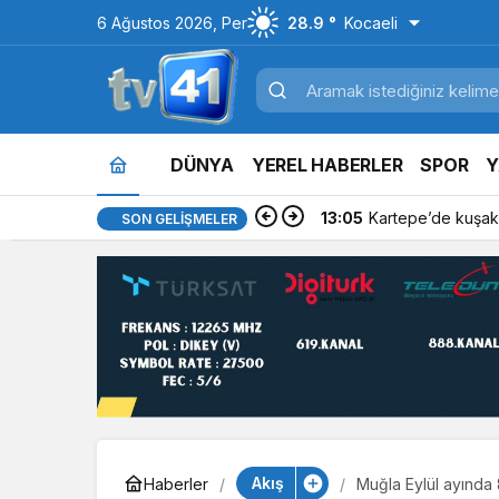
6 Ağustos 2026, Per
28.9 °
Kocaeli
DÜNYA
YEREL HABERLER
SPOR
Y
13:05
Kartepe’de kuşakl
SON GELIŞMELER
Akış
Haberler
Muğla Eylül ayında 