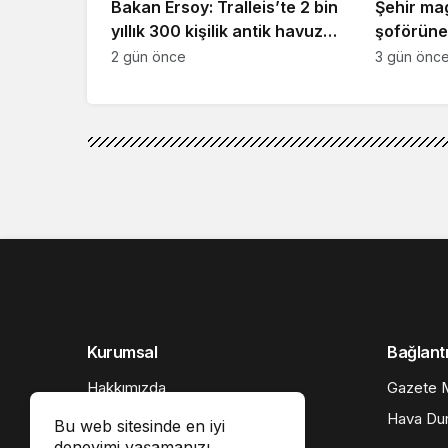
Bakan Ersoy: Tralleis’te 2 bin
Şehir ma
yıllık 300 kişilik antik havuz
şoförüne 
gün yüzüne çıkarıldı
2 gün önce
3 gün önc
Akış
Haberler
Bursa’nın tadı 5 kıt
Bursa’nın tadı 5 kıtay
Google'da Abone Ol
Bu web sitesinde en iyi
deneyimi yaşamanızı