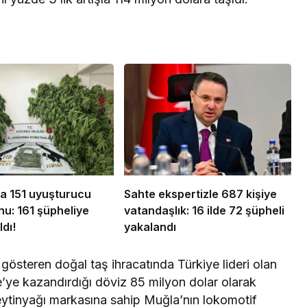
da 151 uyuşturucu
Sahte ekspertizle 687 kişiye
u: 161 şüpheliye
vatandaşlık: 16 ilde 72 şüpheli
ldı!
yakalandı
t gösteren doğal taş ihracatında Türkiye lideri olan
ye’ye kazandırdığı döviz 85 milyon dolar olarak
 zeytinyağı markasına sahip Muğla’nın lokomotif