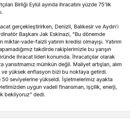
çıları Birliği Eylül ayında ihracatını yüzde 75’lik
ı.
acat gerçekleştirirken, Denizli, Balıkesir ve Aydın’ı
Koordinatör Başkanı Jak Eskinazi, “Bu dönemde
n miktar-vade-faizli yatırım kredisi olmayışı. Yatırım
yapamadığımız takdirde rakiplerimizle bu yarışın
ründe ihracat lideri konumda. İhracatçılar olarak
ımıza yansıtmamız mümkün değil. Maliyet artışları, alım
ve yüksek enflasyon bizi bu noktaya getirdi.
 50 seviyelerine yükseldi. İşletmelerimiz ayakta
etimizden uygun vadeli finansman, işçilik, enerji,
k bekliyoruz” dedi.