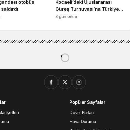
gandası otobüs
Kocaeli’deki Uluslararası
saldırdı
Güreş Turnuvası’na Türkiye
damgası
e
3 gün önce
aya ulaşıyor
a ulaşıyor
1dk, 9sn
155
Paylaş