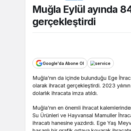
Muğla Eylül ayında 84
gerçekleştirdi
Google'da Abone Ol
TOP20HABER
Muğla’nın da içinde bulunduğu Ege İhracatç
li Emniyeti’nden
olarak ihracat gerçekleştirdi. 2023 yılını
n şahıslara yönelik
Kartepe’de kuşa
dolarlık ihracata imza atıldı.
syon: İki hükümlü
buluştu, tecrüb
landı
paylaşıldı
Muğla’nın en önemli ihracat kalemlerinde
Su Ürünleri ve Hayvansal Mamuller İhracatç
ihracatı hanesine yazdırdı. Ege Yaş Meyve 
başarılı bir grafik ortaya koyarak ihracatı