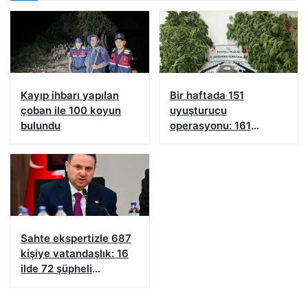
Kayıp ihbarı yapılan
Bir haftada 151
çoban ile 100 koyun
uyuşturucu
bulundu
operasyonu: 161
şüpheliye işlem yapıldı!
Sahte ekspertizle 687
kişiye vatandaşlık: 16
ilde 72 şüpheli
yakalandı