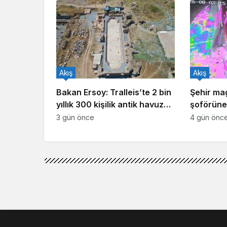
Akış
Akış
Bakan Ersoy: Tralleis’te 2 bin
Şehir ma
yıllık 300 kişilik antik havuz
şoförüne 
gün yüzüne çıkarıldı
3 gün önce
4 gün önc