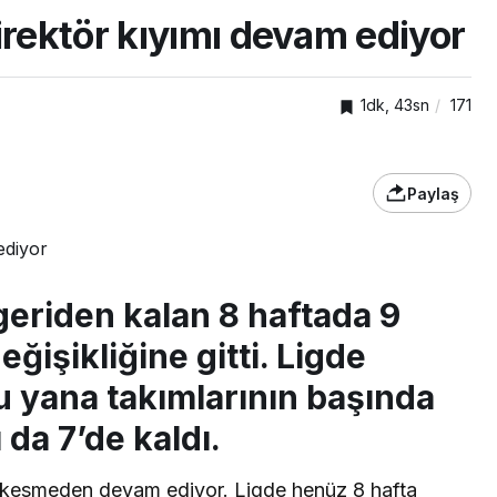
irektör kıyımı devam ediyor
1dk, 43sn
171
Paylaş
geriden kalan 8 haftada 9
TOP20HABER
por’un eski
eğişikliğine gitti. Ligde
 Serdar Dursun,
Tavşancıl’a yeni so
 yana takımlarının başında
p FK’da
tesis
 da 7’de kaldı.
ız kesmeden devam ediyor. Ligde henüz 8 hafta