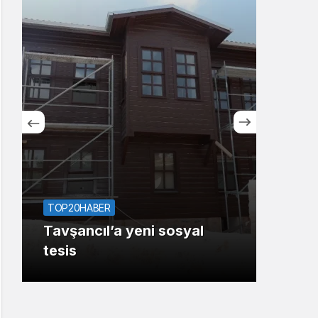
Sistem Modu
Sistem modunu seçin.
TOP10HABER
Derince Eğitim ve
Araştırma Hastanesinin
syal
yanına 120 yataklı yeni
tesis