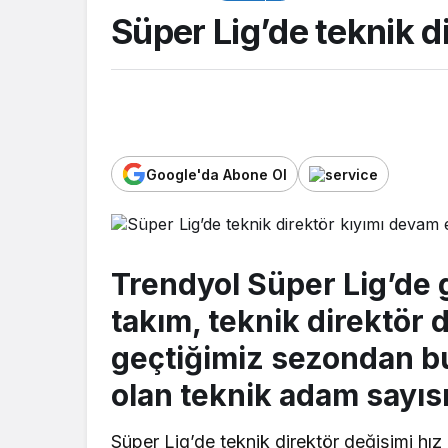
Süper Lig’de teknik d
Google'da Abone Ol
SPOR
Trendyol Süper Lig’de 
GENEL
Kocaelis
takım, teknik direktör d
Okullara 30 bin güvenlik
oyuncusu
geçtiğimiz sezondan bu
personeli alınacak
Gaziante
olan teknik adam sayısı
Süper Lig’de teknik direktör değişimi h