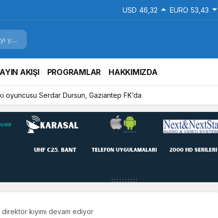
USD
46,32
EURO
53,43
AYIN AKIŞI
PROGRAMLAR
HAKKIMIZDA
ki oyuncusu Serdar Dursun, Gaziantep FK’da
 direktör kıyımı devam ediyor