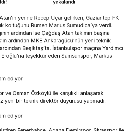
ldı!
yakalandı
Atan’ın yerine Recep Uçar gelirken, Gaziantep FK
lük koltuğunu Rumen Marius Sumudica’ya verdi.
ğının ardından ise Çağdaş Atan takımın başına
s’ın ardından MKE Ankaragücü’nün yeni teknik
n ardından Beşiktaş’ta, İstanbulspor maçına Yardımcı
n Eroğlu’na teşekkür eden Samsunspor, Markus
por ve Osman Özköylü ile karşılıklı anlaşarak
 yeni bir teknik direktör duyurusu yapmadı.
ğiştiren Fenerbahçe, Adana Demirspor, Sivasspor ile