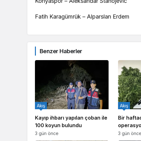
Konyaspor – Aleksandar Stanojevic
Fatih Karagümrük – Alparslan Erdem
Benzer Haberler
Akış
Akış
Kayıp ihbarı yapılan çoban ile
Bir haft
100 koyun bulundu
operasyo
işlem yapı
3 gün önce
3 gün önc