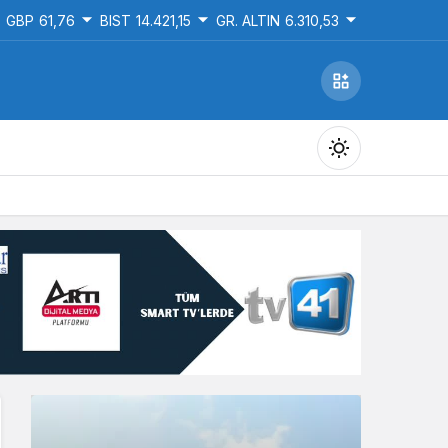
GBP
61,76
BIST
14.421,15
GR. ALTIN
6.310,53
Gündüz Modu
Gündüz modunu seçin.
Gece Modu
Gece modunu seçin.