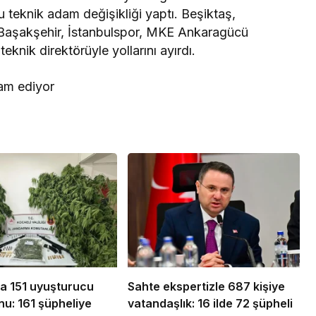
teknik adam değişikliği yaptı. Beşiktaş,
 Başakşehir, İstanbulspor, MKE Ankaragücü
nik direktörüyle yollarını ayırdı.
da 151 uyuşturucu
Sahte ekspertizle 687 kişiye
u: 161 şüpheliye
vatandaşlık: 16 ilde 72 şüpheli