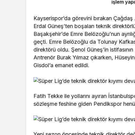
işlem yapı
Kayserispor’da görevini bırakan Çağdaş 
Erdal Güneş’ten boşalan teknik direktör
Başakşehir’de Emre Belözoğlu’nun ayrılı
geçti. Emre Belözoğlu da Tolunay Kafka
direktörü oldu. Şenol Güneş’in istifasını
Antrenör Burak Yılmaz çıkarken, Hüseyi
Gisdol’a emanet edildi.
Fatih Tekke ile yollarını ayıran İstanbuls
sözleşme feshine giden Pendikspor henüz
Yeni sezon öncesinde teknik direktör de