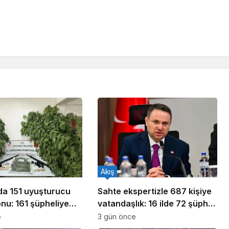
Akış
ada 151 uyuşturucu
Sahte ekspertizle 687 kişiye
nu: 161 şüpheliye
vatandaşlık: 16 ilde 72 şüpheli
ldı!
yakalandı
e
3 gün önce