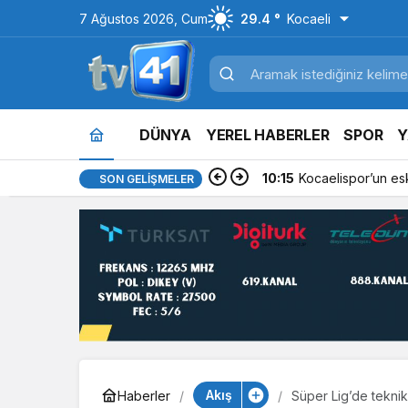
7 Ağustos 2026, Cum
29.4 °
Kocaeli
DÜNYA
YEREL HABERLER
SPOR
Y
10:15
Kocaelispor’un es
SON GELIŞMELER
Akış
Haberler
Süper Lig’de teknik