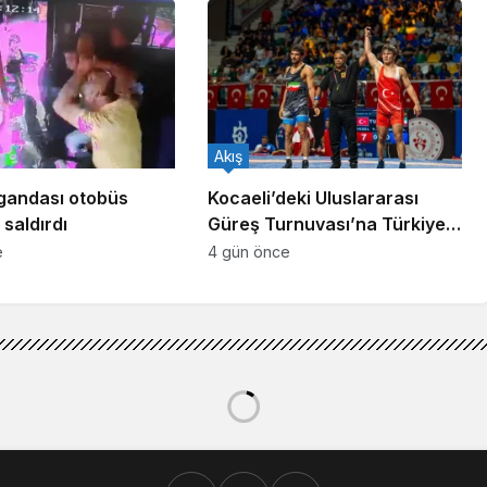
Akış
gandası otobüs
Kocaeli’deki Uluslararası
saldırdı
Güreş Turnuvası’na Türkiye
damgası
e
4 gün önce