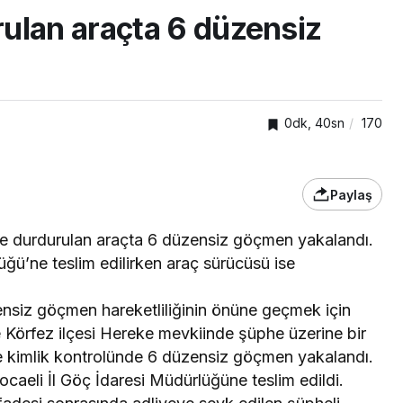
ulan araçta 6 düzensiz
0dk, 40sn
170
Paylaş
TOP20HABER
ine durdurulan araçta 6 düzensiz göçmen yakalandı.
ğü’ne teslim edilirken araç sürücüsü ise
 gün
Atlas’ın binlerce
n firari
kilometrelik yolculuğu GPS
ensiz göçmen hareketliliğinin önüne geçmek için
ile izlenecek
ce Körfez ilçesi Hereke mevkiinde şüphe üzerine bir
e kimlik kontrolünde 6 düzensiz göçmen yakalandı.
caeli İl Göç İdaresi Müdürlüğüne teslim edildi.