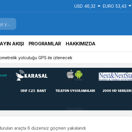
USD
46,32
EURO
53,43
AYIN AKIŞI
PROGRAMLAR
HAKKIMIZDA
ilometrelik yolculuğu GPS ile izlenecek
urulan araçta 6 düzensiz göçmen yakalandı