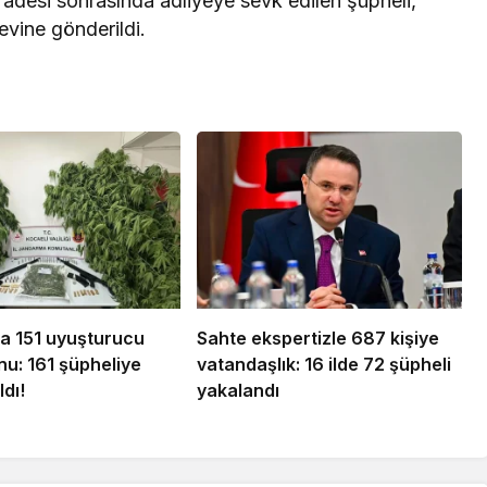
İfadesi sonrasında adliyeye sevk edilen şüpheli,
vine gönderildi.
da 151 uyuşturucu
Sahte ekspertizle 687 kişiye
u: 161 şüpheliye
vatandaşlık: 16 ilde 72 şüpheli
ldı!
yakalandı