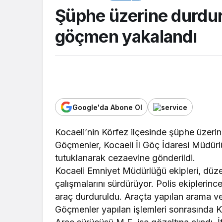
Şüphe üzerine durdur
göçmen yakalandı
Google'da Abone Ol
ASAYİŞ
Kocaeli’nin Körfez ilçesinde şüphe üzer
Göçmenler, Kocaeli İl Göç İdaresi Müdürlü
Kocaeli’de 3 yıl 44
tutuklanarak cezaevine gönderildi.
hapis cezası buluna
Kocaeli Emniyet Müdürlüğü ekipleri, düz
yakalandı
çalışmalarını sürdürüyor. Polis ekiplerin
araç durduruldu. Araçta yapılan arama v
Göçmenler yapılan işlemleri sonrasında Ko