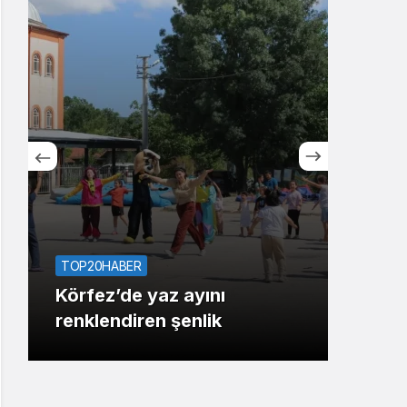
Sistem Modu
Sistem modunu seçin.
SAĞL
TOP20HABER
7 yı
Körfez’de yaz ayını
“kiş
renklendiren şenlik
bul