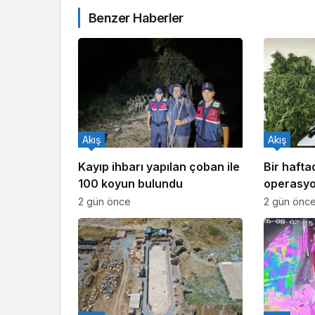
Benzer Haberler
Akış
Akış
Kayıp ihbarı yapılan çoban ile
Bir haft
100 koyun bulundu
operasyo
işlem yapı
2 gün önce
2 gün önc