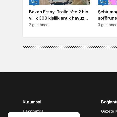
Akış
Akış
Bakan Ersoy: Tralleis’te 2 bin
Şehir ma
yıllık 300 kişilik antik havuz
şoförüne 
gün yüzüne çıkarıldı
2 gün önce
3 gün önc
Akış
Haberler
Kocaelispor – Erzu
Kocaelispor – Erzuru
Google'da Abone Ol