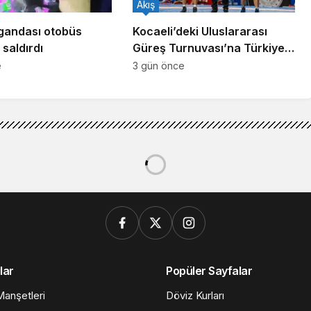
Akış
gandası otobüs
Kocaeli’deki Uluslararası
saldırdı
Güreş Turnuvası’na Türkiye
damgası
e
3 gün önce
rumspor maçının ardından
mspor maçının ardından
3dk, 21sn
172
Paylaş