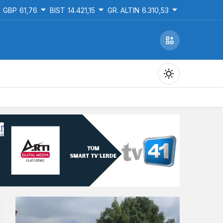
GBP
61,76
BIST
14.421,15
GR. ALTIN
6.310,53
Gündüz Modu
Gündüz modunu seçin.
Gece Modu
Gece modunu seçin.