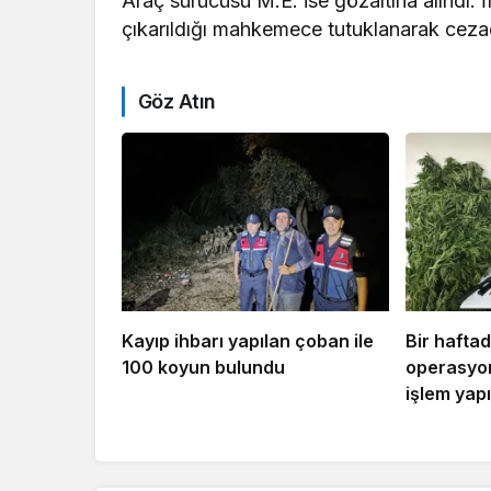
Araç sürücüsü M.E. ise gözaltına alındı. 
çıkarıldığı mahkemece tutuklanarak cezae
Göz Atın
Kayıp ihbarı yapılan çoban ile
Bir hafta
100 koyun bulundu
operasyon
işlem yapı