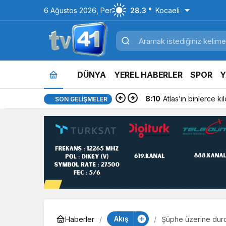
6 Ağustos 2026, Per
28.3 °
Kocaeli
DÜNYA
YEREL HABERLER
SPOR
Y
8:10
Atlas’ın binlerce k
SON GELIŞMELER
Akış
Haberler
Şüphe üzerine durd