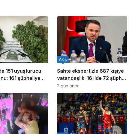
Akış
ada 151 uyuşturucu
Sahte ekspertizle 687 kişiye
nu: 161 şüpheliye
vatandaşlık: 16 ilde 72 şüpheli
ldı!
yakalandı
e
2 gün önce