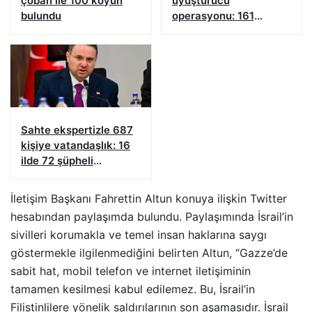
çoban ile 100 koyun
uyuşturucu
bulundu
operasyonu: 161
şüpheliye işlem yapıldı!
Sahte ekspertizle 687
kişiye vatandaşlık: 16
ilde 72 şüpheli
yakalandı
İletişim Başkanı Fahrettin Altun konuya ilişkin Twitter
hesabından paylaşımda bulundu. Paylaşımında İsrail’in
sivilleri korumakla ve temel insan haklarına saygı
göstermekle ilgilenmediğini belirten Altun, “Gazze’de
sabit hat, mobil telefon ve internet iletişiminin
tamamen kesilmesi kabul edilemez. Bu, İsrail’in
Filistinlilere yönelik saldırılarının son aşamasıdır. İsrail