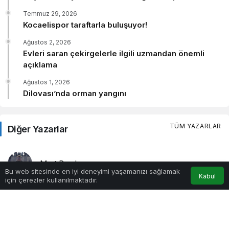
Kocaeli'nin İzmit ilçesinde kontrolden çıkan otomobilin kaldırıma
çıkarak 2 yayaya...
Haberi Oku
Bu web sitesinde en iyi deneyimi yaşamanızı sağlamak
Kabul
Akış
5 saat önce
için çerezler kullanılmaktadır.
Belçika’dan gelen yaşlı çift yolunu kaybetti, zabıta
yardıma koştu
Kocaeli’de yolunu kaybeden Belçikalı yaşlı çiftin yardımına zabıta
ekipleri yetişti....