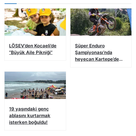
LÖSEV’den Kocaeli’de
Süper Enduro
”Büyük Aile Pikniği”
Şampiyonası’nda
heyecan Kartepe’de
başladı
19 yaşındaki genç
ablasını kurtarmak
isterken boğuldu!