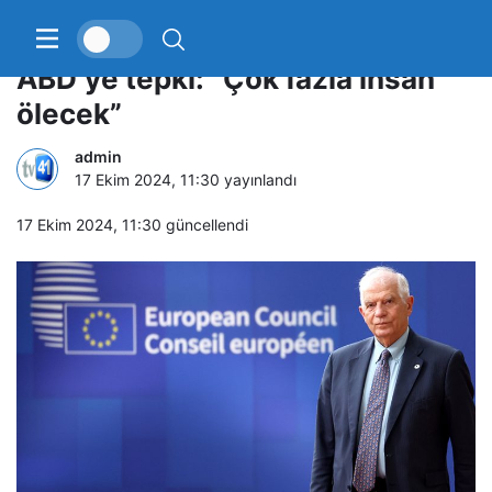
AB’den İsrail’e 1 ay süre veren
ABD’ye tepki: “Çok fazla insan
ölecek”
admin
17 Ekim 2024, 11:30
yayınlandı
17 Ekim 2024, 11:30
güncellendi