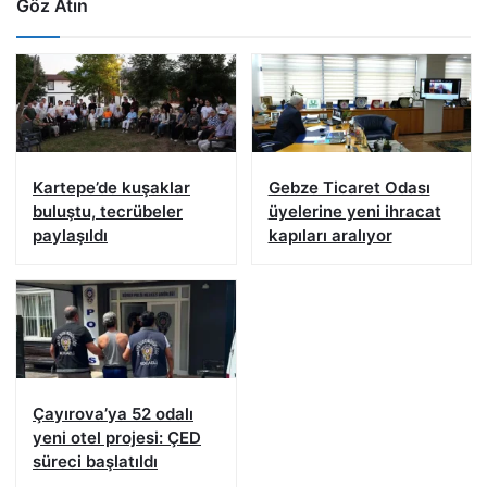
Göz Atın
Kartepe’de kuşaklar
Gebze Ticaret Odası
buluştu, tecrübeler
üyelerine yeni ihracat
paylaşıldı
kapıları aralıyor
Çayırova’ya 52 odalı
yeni otel projesi: ÇED
süreci başlatıldı