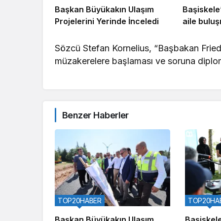
Başkan Büyükakın Ulaşım
Başiskele
Projelerini Yerinde İnceledi
aile bulu
Sözcü Stefan Kornelius, “Başbakan Friedri
müzakerelere başlaması ve soruna diploma
Benzer Haberler
TOP20HABER
TOP20HA
Başkan Büyükakın Ulaşım
Başiskele