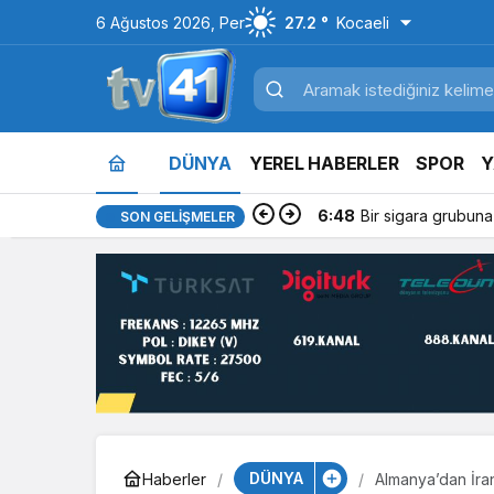
6 Ağustos 2026, Per
27.2 °
Kocaeli
DÜNYA
YEREL HABERLER
SPOR
Y
6:48
Bir sigara grubuna
SON GELIŞMELER
DÜNYA
Haberler
Almanya’dan İra