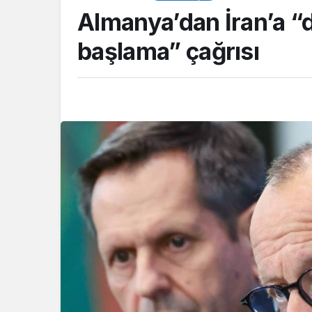
Almanya’dan İran’a “
başlama” çağrısı
ASAYİŞ
Ece Naz’ın son anl
kamerada: Mutfak
tencerede dikkat 
telleri