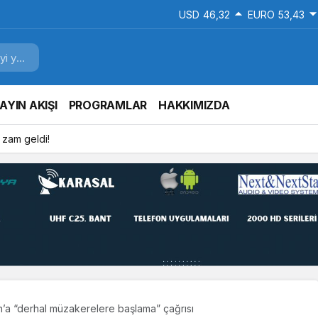
USD
46,32
EURO
53,43
AYIN AKIŞI
PROGRAMLAR
HAKKIMIZDA
 zam geldi!
n’a “derhal müzakerelere başlama” çağrısı