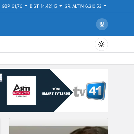
GBP
61,76
BIST
14.421,15
GR. ALTIN
6.310,53
Gündüz Modu
Gündüz modunu seçin.
Gece Modu
Gece modunu seçin.