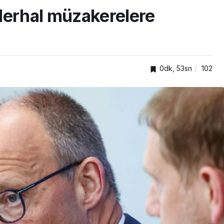
derhal müzakerelere
0dk, 53sn
102
arı
EKONOMİ
ta ve
çeken saç
Bir sigara grubuna zam
geldi!