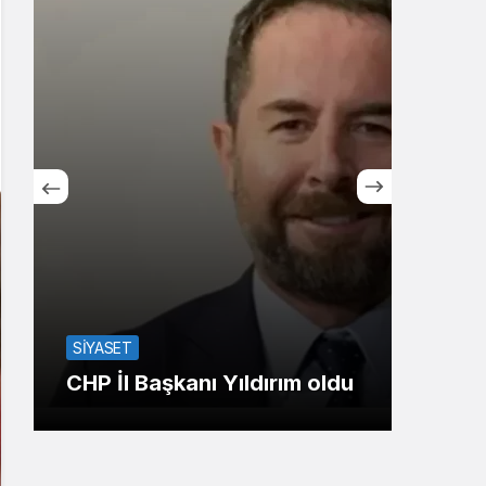
Sistem Modu
Sistem modunu seçin.
Kocae
SİYASET
Koca
CHP İl Başkanı Yıldırım oldu
ile y