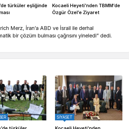
’de türküler eşliğinde
Kocaeli Heyeti’nden TBMM’de
şması
Özgür Özel’e Ziyaret
ch Merz, İran’a ABD ve İsrail ile derhal
tik bir çözüm bulması çağrısını yineledi” dedi.
BER
SİYASET
’de türküler
Kocaeli Heyeti’nden