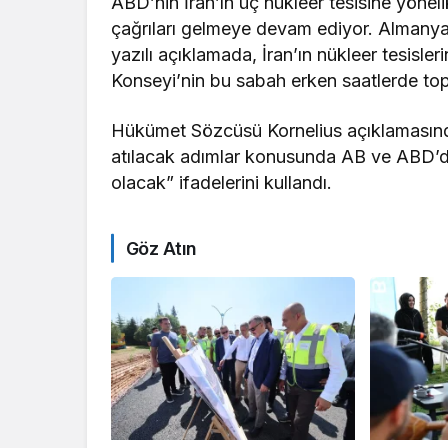
ABD’nin İran’ın üç nükleer tesisine yöneli
çağrıları gelmeye devam ediyor. Almany
yazılı açıklamada, İran’ın nükleer tesisler
Konseyi’nin bu sabah erken saatlerde topla
Hükümet Sözcüsü Kornelius açıklamasınd
atılacak adımlar konusunda AB ve ABD’dek
olacak” ifadelerini kullandı.
Göz Atın