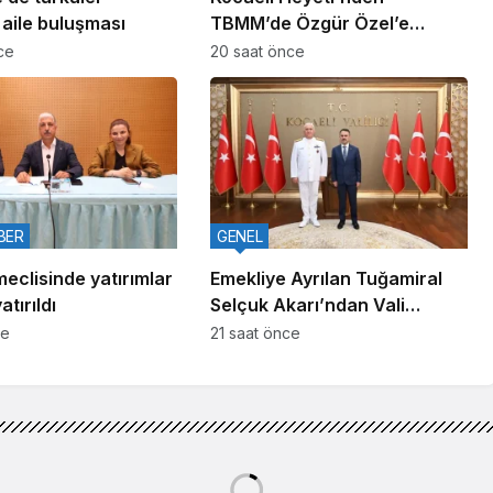
 aile buluşması
TBMM’de Özgür Özel’e
Ziyaret
ce
20 saat önce
BER
GENEL
meclisinde yatırımlar
Emekliye Ayrılan Tuğamiral
tırıldı
Selçuk Akarı’ndan Vali
Aktaş’a Veda Ziyareti
ce
21 saat önce