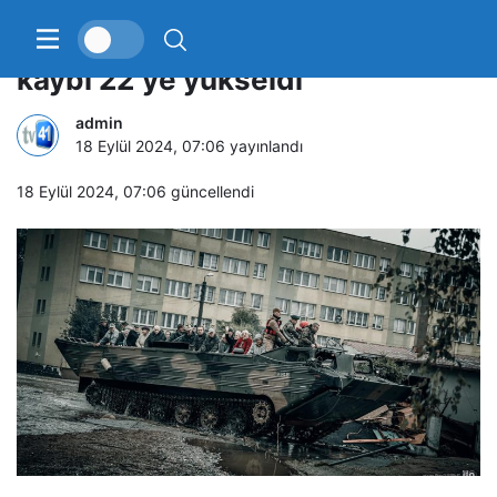
Avrupa’yı vuran fırtınada can
kaybı 22’ye yükseldi
admin
18 Eylül 2024, 07:06
yayınlandı
18 Eylül 2024, 07:06
güncellendi