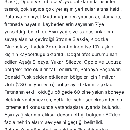
Slask), Opole ve Lubusz Voyvodalıklarında nehirleri
taşırdı, çok sayıda çok yerleşim yeri sular altına kaldı.
Polonya Emniyet Müdürlüğünden yapılan açıklamada,
fırtınada hayatını kaybedenlerin sayısının 7’ye
yükseldiği belirtildi. Aşırı yağış ve su baskınlarının
savaş alanına çevirdiği Stronie Slaskie, Klodzka,
Glucholazy, Ladek Zdroj kentlerinde ise 10’u aşkın
kişinin kaybolduğu aktarıldı. Doğal afet durumu ilan
edilen Aşağı Silezya, Yukarı Silezya, Opole ve Lubusz
bölgelerinde okullar tatil edilirken, Polonya Başbakan
Donald Tusk selden etkilenen bölgeler için 1 milyar
zloti (230 milyon euro) bütçe ayırdıklarını açıkladı.
Fırtınanın etkili olduğu bölgede 60 bine yakın aboneye
elektrik verilemezken, yetkililer şehir şebekesinden su
içmemeleri konusunda vatandaşlara uyarıda bulundu.
Aşırı yağışların aralıksız devam ettiği bölgede 80’den
fazla nehrin alarm seviyesini geçtiği belirtildi.
Polonya’nın güneybatısındaki büyük şehirlerden