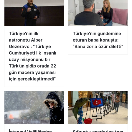
Türkiye’nin ilk
Türkiye’nin gündemine
astronotu Alper
oturan baba konuştu:
Gezeravcı: “Türkiye
“Bana zorla özür diletti”
Cumhuriyeti ilk insanlı
uzay misyonunu bir
Türk’ün gidip orada 22
gün macera yaşaması
için gerçekleştirmedi”
İstanbul Valiliğinden
Sıfır atık eserlerine tam