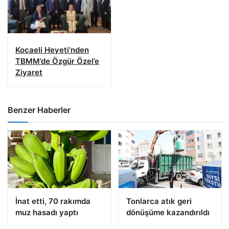
Kocaeli Heyeti’nden
TBMM’de Özgür Özel’e
Ziyaret
Benzer Haberler
İnat etti, 70 rakımda
Tonlarca atık geri
muz hasadı yaptı
dönüşüme kazandırıldı