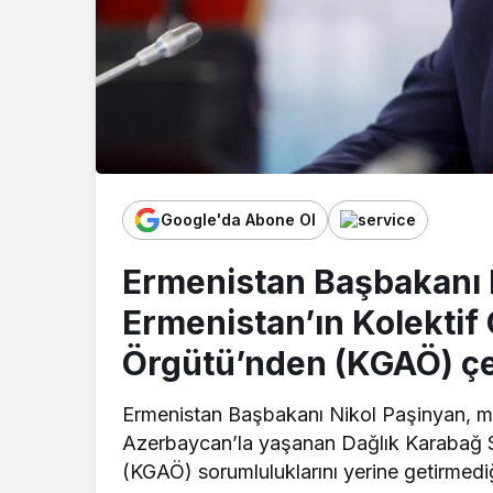
Google'da Abone Ol
Ermenistan Başbakanı 
Ermenistan’ın Kolektif
Örgütü’nden (KGAÖ) çe
Ermenistan Başbakanı Nikol Paşinyan, mecli
Azerbaycan’la yaşanan Dağlık Karabağ S
(KGAÖ) sorumluluklarını yerine getirmed