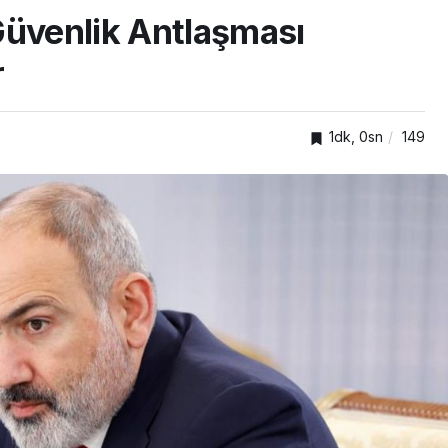
Güvenlik Antlaşması
r
1dk, 0sn
149
ASAYİŞ
k çalışma
Gümrük ekiplerinden canlı
hayvan kaçakçılarına
larak
darbe: 58 bin 519 hayvan
yakalandı