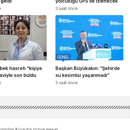
 geldi
yolculuğu GPS ile izlenecek
e
3 saat önce
GENEL
ebek hasreti “kişiye
Başkan Büyükakın: “Şehirde
aviyle son buldu
su kesintisi yaşanmadı”
e
3 saat önce
lığından Kuveyt’e taziye mesajı