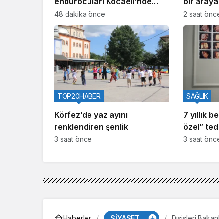
endurocuları Kocaeli’nde
bir araya
buluşuyor
48 dakika önce
2 saat önc
TOP20HABER
SAĞLIK
Körfez’de yaz ayını
7 yıllık b
renklendiren şenlik
özel” ted
3 saat önce
3 saat önc
SİYASET
Haberler
Dışişleri Bakan