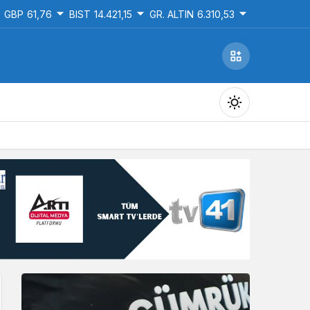
GBP
61,76
BIST
14.421,15
GR. ALTIN
6.310,53
Gündüz Modu
Gündüz modunu seçin.
Gece Modu
Gece modunu seçin.