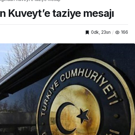
an Kuveyt’e taziye mesajı
0dk, 23sn
166