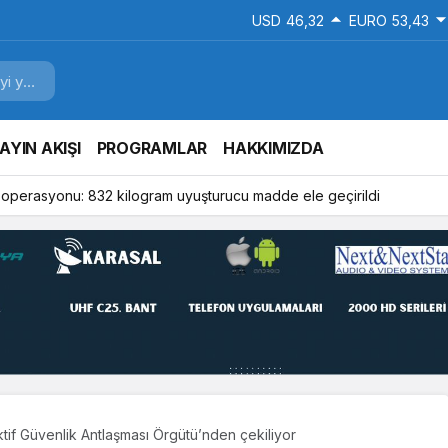
USD
46,32
EURO
53,43
AYIN AKIŞI
PROGRAMLAR
HAKKIMIZDA
u operasyonu: 832 kilogram uyuşturucu madde ele geçirildi
tif Güvenlik Antlaşması Örgütü’nden çekiliyor