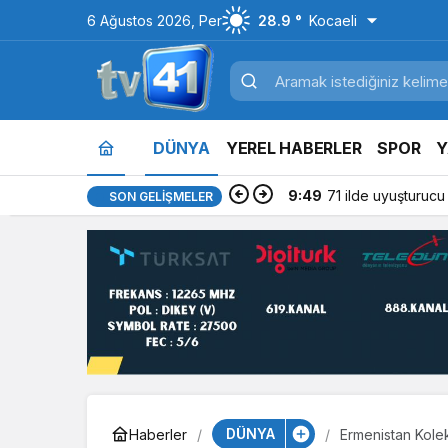
6 Ağustos 2026, Per
28.9 °
Kocaeli
DÜNYA
YEREL HABERLER
SPOR
Y
9:49
71 ilde uyuşturuc
SON GELIŞMELER
DÜNYA
Haberler
Ermenistan Kolek