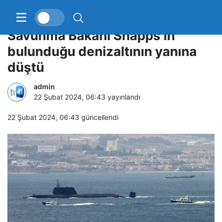
İngiltere’nin test ettiği füze,
Savunma Bakanı Shapps’ın
bulunduğu denizaltının yanına
düştü
admin
22 Şubat 2024, 06:43
yayınlandı
22 Şubat 2024, 06:43
güncellendi