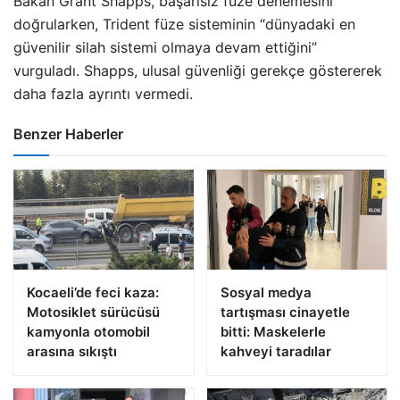
Bakan Grant Shapps, başarısız füze denemesini
doğrularken, Trident füze sisteminin “dünyadaki en
güvenilir silah sistemi olmaya devam ettiğini”
vurguladı. Shapps, ulusal güvenliği gerekçe göstererek
daha fazla ayrıntı vermedi.
Benzer Haberler
Kocaeli’de feci kaza:
Sosyal medya
Motosiklet sürücüsü
tartışması cinayetle
kamyonla otomobil
bitti: Maskelerle
arasına sıkıştı
kahveyi taradılar