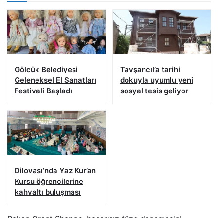
Gölcük Belediyesi
Tavşancıl’a tarihi
Geleneksel El Sanatları
dokuyla uyumlu yeni
Festivali Başladı
sosyal tesis geliyor
Dilovası’nda Yaz Kur’an
Kursu öğrencilerine
kahvaltı buluşması