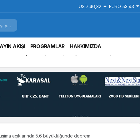
USD
46,32
EURO
53,43
AYIN AKIŞI
PROGRAMLAR
HAKKIMIZDA
ar buluştu, tecrübeler paylaşıldı
uşima açıklarında 5.6 büyüklüğünde deprem