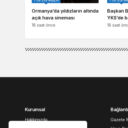
Ormanya’da yıldızların altında
Başkan B
açık hava sineması
YKS’de b
gençlerin
18 saat önce
18 saat ön
Kurumsal
Bağlantı
Hakkımızda
Gazete M