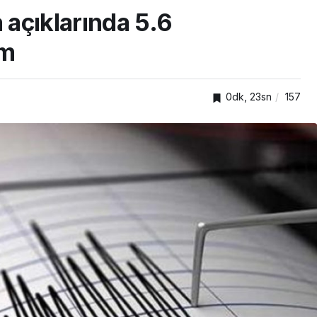
açıklarında 5.6
em
0dk, 23sn
157
TOP20HABER
nden
önelik
Kartepe’de kuşaklar
kümlü
buluştu, tecrübeler
paylaşıldı