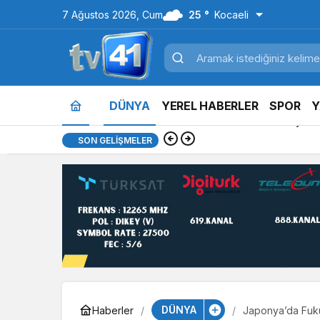
7 Ağustos 2026, Cum
25 °
Kocaeli
DÜNYA
YEREL HABERLER
SPOR
Y
13:05
Kartepe’de kuşakl
SON GELIŞMELER
DÜNYA
Haberler
Japonya’da Fuk