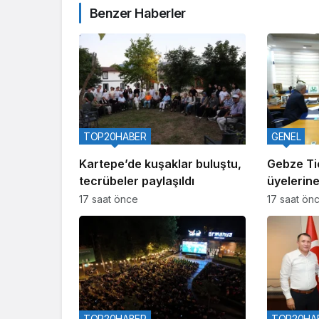
Benzer Haberler
TOP20HABER
GENEL
Kartepe’de kuşaklar buluştu,
Gebze Ti
tecrübeler paylaşıldı
üyelerine
aralıyor
17 saat önce
17 saat ön
TOP20HABER
TOP20HA