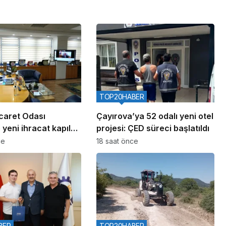
TOP20HABER
caret Odası
Çayırova’ya 52 odalı yeni otel
 yeni ihracat kapıları
projesi: ÇED süreci başlatıldı
ce
18 saat önce
BER
TOP20HABER