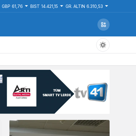
GBP
61,76
BIST
14.421,15
GR. ALTIN
6.310,53
Gündüz Modu
Gündüz modunu seçin.
Gece Modu
Gece modunu seçin.