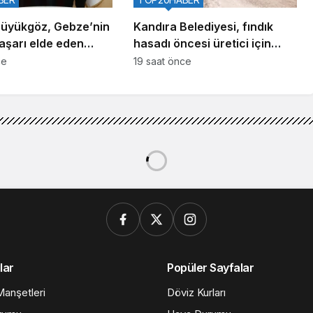
üyükgöz, Gebze’nin
Kandıra Belediyesi, fındık
aşarı elde eden
hasadı öncesi üretici için
i ağırladı
seferber oldu
ce
19 saat önce
lar
Popüler Sayfalar
anşetleri
Döviz Kurları