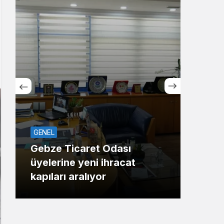
Sistem Modu
Sistem modunu seçin.
GENEL
ASAY
Gebze Ticaret Odası
üyelerine yeni ihracat
Maha
kapıları aralıyor
Gaz 