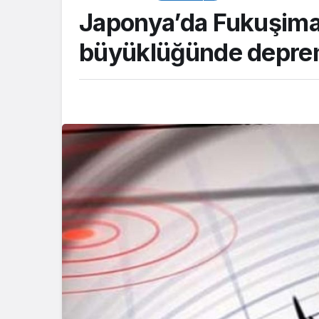
Japonya’da Fukuşima 
büyüklüğünde depr
ASAYİŞ
Kocaeli Emniyeti’
aranan şahıslara y
operasyon: İki hü
yakalandı