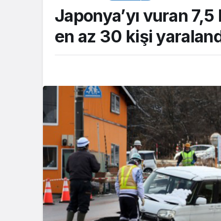
Japonya’yı vuran 7,
en az 30 kişi yaraland
TOP20HABER
 Emniyeti’nden
şahıslara yönelik
Kartepe’de kuşakl
on: İki hükümlü
buluştu, tecrübele
dı
paylaşıldı