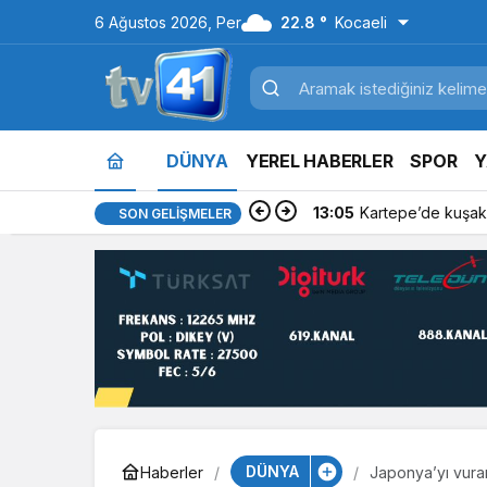
6 Ağustos 2026, Per
22.8 °
Kocaeli
DÜNYA
YEREL HABERLER
SPOR
Y
13:05
Kartepe’de kuşakl
SON GELIŞMELER
DÜNYA
Haberler
Japonya’yı vura