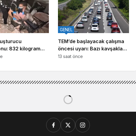
GENEL
yuşturucu
TEM’de başlayacak çalışma
nu: 832 kilogram
öncesi uyarı: Bazı kavşaklar
cu madde ele
geçici olarak kapatılacak
ce
13 saat önce