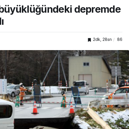
5 büyüklüğündeki depremde
ı
2dk, 28sn
86
GENEL
ar
Gebze Ticaret Odası
r
üyelerine yeni ihracat
kapıları aralıyor