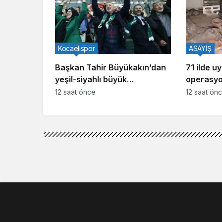
Kocaelispor
ASAYİŞ
Başkan Tahir Büyükakın’dan
71 ilde u
yeşil-siyahlı büyük
operasyo
buluşmaya çağrı
uyuşturu
12 saat önce
12 saat ön
geçirildi