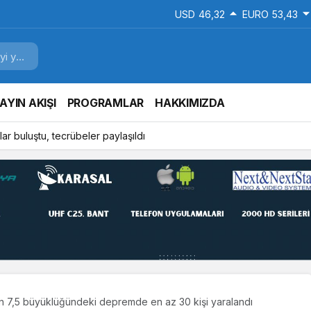
USD
46,32
EURO
53,43
AYIN AKIŞI
PROGRAMLAR
HAKKIMIZDA
ar buluştu, tecrübeler paylaşıldı
n 7,5 büyüklüğündeki depremde en az 30 kişi yaralandı