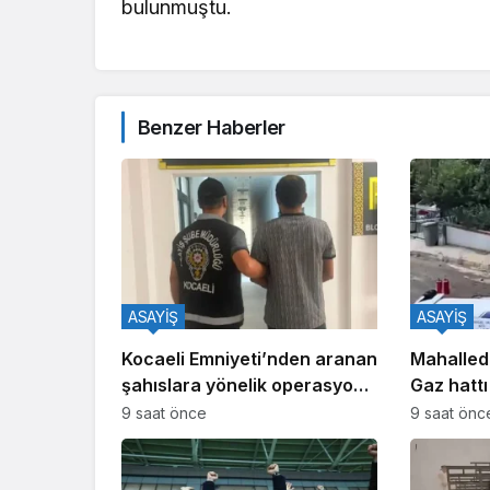
bulunmuştu.
Benzer Haberler
ASAYİŞ
ASAYİŞ
Kocaeli Emniyeti’nden aranan
Mahallede
şahıslara yönelik operasyon:
Gaz hattı
İki hükümlü yakalandı
9 saat önce
9 saat önc