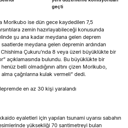
geçti
a Morikubo ise dün gece kaydedilen 7,5
sıntılara zemin hazırlayabileceği konusunda
elinde şu ana kadar meydana gelen deprem
geç saatlerde meydana gelen depremin ardından
 Chishima Çukuru’nda 8 veya üzeri büyüklükte bir
r” açıklamasında bulundu. Bu büyüklükte bir
enüz belli olmadığının altını çizen Morikubo,
alma çağrılarına kulak vermeli” dedi.
ido eyaletleri için yapılan tsunami uyarısı sabahın
 kesimlerinde yüksekliği 70 santimetreyi bulan