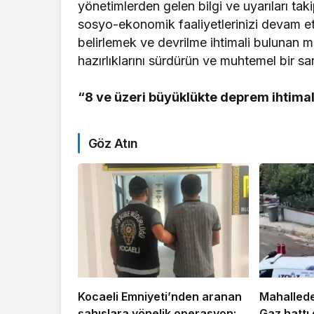
yönetimlerden gelen bilgi ve uyarıları ta
sosyo-ekonomik faaliyetlerinizi devam ettir
belirlemek ve devrilme ihtimali bulunan 
hazırlıklarını sürdürün ve muhtemel bir sar
“8 ve üzeri büyüklükte deprem ihtimal
Göz Atın
Kocaeli Emniyeti’nden aranan
Mahallede
şahıslara yönelik operasyon:
Gaz hattı 