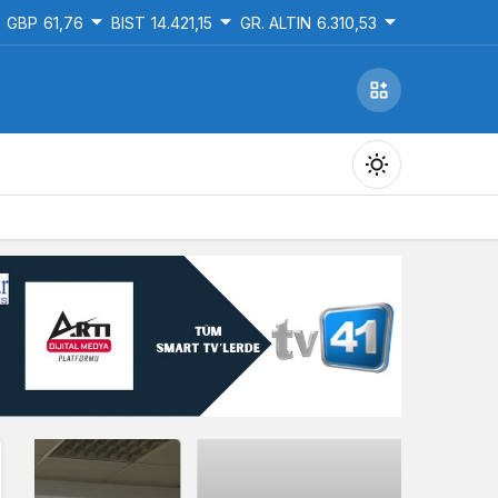
GBP
61,76
BIST
14.421,15
GR. ALTIN
6.310,53
Gündüz Modu
Gündüz modunu seçin.
Gece Modu
Gece modunu seçin.