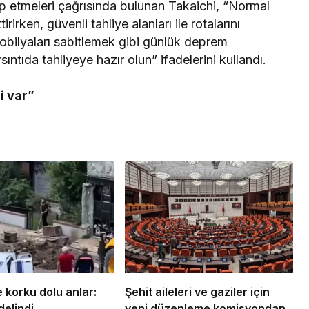
kip etmeleri çağrısında bulunan Takaichi, “Normal
irken, güvenli tahliye alanları ile rotalarını
mobilyaları sabitlemek gibi günlük deprem
sıntıda tahliyeye hazır olun” ifadelerini kullandı.
i var”
 korku dolu anlar:
Şehit aileleri ve gaziler için
delindi
yeni düzenleme komisyondan