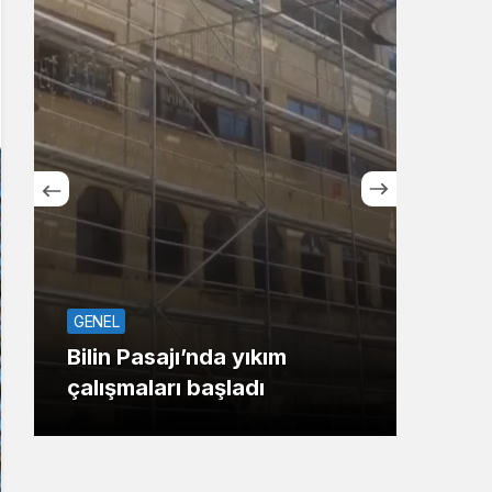
Sistem Modu
Sistem modunu seçin.
GENEL
TOP2
Bilin Pasajı’nda yıkım
Başi
çalışmaları başladı
eşli