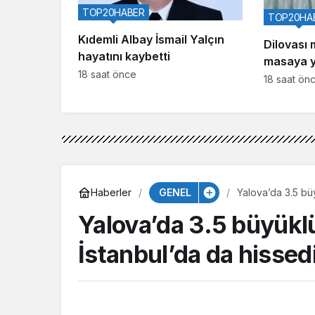
TOP20HABER
TOP20HA
Kıdemli Albay İsmail Yalçın
Dilovası 
hayatını kaybetti
masaya ya
18 saat önce
18 saat ön
GENEL
Haberler
Yalova’da 3.5 bü
Yalova’da 3.5 büyük
İstanbul’da da hissedi