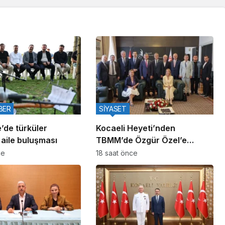
BER
SİYASET
’de türküler
Kocaeli Heyeti’nden
 aile buluşması
TBMM’de Özgür Özel’e
Ziyaret
ce
18 saat önce