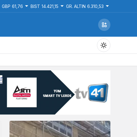
GBP
61,76
BIST
14.421,15
GR. ALTIN
6.310,53
Gündüz Modu
Gündüz modunu seçin.
Gece Modu
Gece modunu seçin.