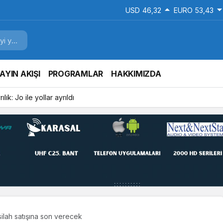
USD
46,32
EURO
53,43
AYIN AKIŞI
PROGRAMLAR
HAKKIMIZDA
arti Kocaeli İl Başkanlığına Yetkilendirildi
silah satışına son verecek