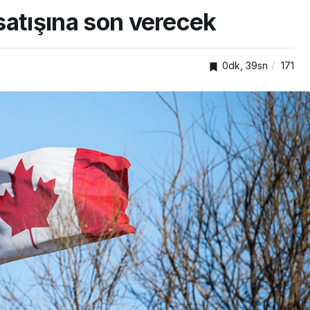
 satışına son verecek
0dk, 39sn
171
TOP20HABER
Parti
ğına
Başkan Büyükakın Ulaşım
Projelerini Yerinde İnceledi