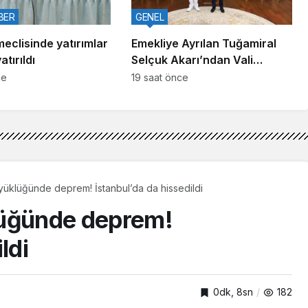
BER
GENEL
meclisinde yatırımlar
Emekliye Ayrılan Tuğamiral
tırıldı
Selçuk Akarı’ndan Vali
Aktaş’a Veda Ziyareti
ce
19 saat önce
yüklüğünde deprem! İstanbul’da da hissedildi
lüğünde deprem!
ldi
0dk, 8sn
182