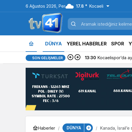
6 Ağustos 2026, Per
17.8 °
Kocaeli
DÜNYA
YEREL HABERLER
SPOR
Y
13:15
Erdem Arcan, Yeni P
SON GELIŞMELER
DÜNYA
Haberler
Kanada, İsrail’e 