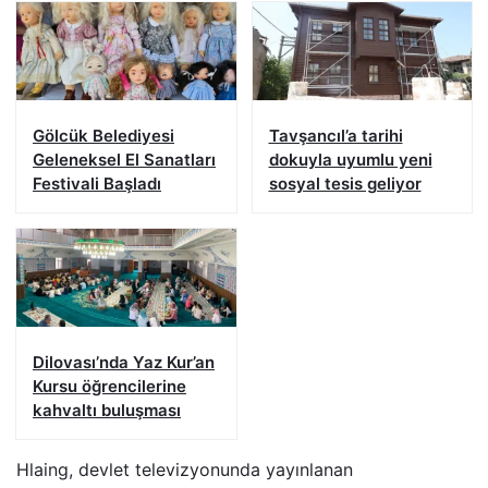
Gölcük Belediyesi
Tavşancıl’a tarihi
Geleneksel El Sanatları
dokuyla uyumlu yeni
Festivali Başladı
sosyal tesis geliyor
Dilovası’nda Yaz Kur’an
Kursu öğrencilerine
kahvaltı buluşması
Hlaing, devlet televizyonunda yayınlanan