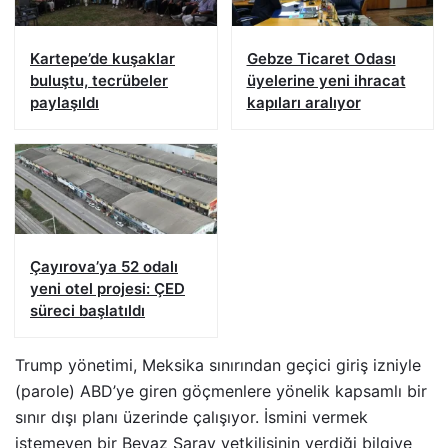
Kartepe’de kuşaklar
Gebze Ticaret Odası
buluştu, tecrübeler
üyelerine yeni ihracat
paylaşıldı
kapıları aralıyor
Çayırova’ya 52 odalı
yeni otel projesi: ÇED
süreci başlatıldı
Trump yönetimi, Meksika sınırından geçici giriş izniyle
(parole) ABD’ye giren göçmenlere yönelik kapsamlı bir
sınır dışı planı üzerinde çalışıyor. İsmini vermek
istemeyen bir Beyaz Saray yetkilisinin verdiği bilgiye