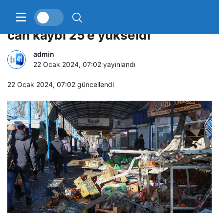
Ukrayna’nın vurduğu Donetsk’te
can kaybı 25’e yükseldi
admin
22 Ocak 2024, 07:02
yayınlandı
22 Ocak 2024, 07:02
güncellendi