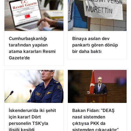
Cumhurbaşkanlığı
Binaya asılan dev
tarafından yapılan
pankartı gören dönüp
atama kararları Resmi
bir daha baktı
Gazete’de
İskenderun’da iki şehit
Bakan Fidan: “DEAŞ
için karar! Dört
nasıl sistemden
personelin TSK’yla
çıktıysa PKK da
ilişiği kesildi
sistemden çıkacaktır”