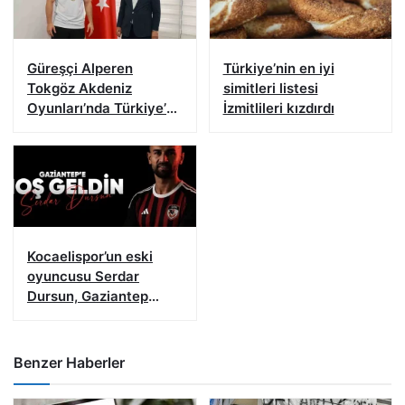
Güreşçi Alperen
Türkiye’nin en iyi
Tokgöz Akdeniz
simitleri listesi
Oyunları’nda Türkiye’yi
İzmitlileri kızdırdı
temsil edecek
Kocaelispor’un eski
oyuncusu Serdar
Dursun, Gaziantep
FK’da
Benzer Haberler