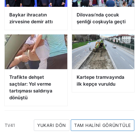
Baykar ihracatın
Dilovası’nda çocuk
zirvesine demir attı
şenliği coşkuyla geçti
Trafikte dehşet
Kartepe tramvayında
saçtılar: Yol verme
ilk kepçe vuruldu
tartışması saldırıya
dönüştü
TV41
YUKARI DÖN
TAM HALINI GÖRÜNTÜLE