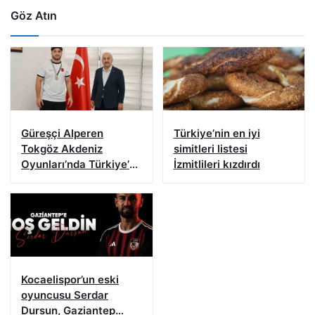
Göz Atın
Güreşçi Alperen
Türkiye’nin en iyi
Tokgöz Akdeniz
simitleri listesi
Oyunları’nda Türkiye’yi
İzmitlileri kızdırdı
temsil edecek
Kocaelispor’un eski
oyuncusu Serdar
Dursun, Gaziantep