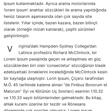
Ipsum kullanmaktadır. Ayrıca arama motorlarında
‘lorem ipsum’ anahtar sözcükleri ile arama yapıldığında
henüz tasarım aşamasında olan çok sayıda site
listelenir. Yıllar içinde, bazen kazara, bazen bilinçli
olarak (örneğin mizah katılarak), çeşitli sürümleri
geliştirilmiştir.
irginia’daki Hampden-Sydney College’dan
V
Latince profesörü Richard McClintock, bir
Lorem Ipsum pasajında geçen ve anlaşılması en güç
sözcüklerden biri olan ‘consectetur’ sözcüğünün klasik
edebiyattaki örneklerini incelediğinde
McClintock
kesin
bir kaynağa ulaşmıştır. Lorm Ipsum, Çiçero tarafından
M.Ö. 45 tarihinde kaleme alınan “de Finibus Bonorum et
Malorum” (İyi ve Kötünün Uç Sınırları) eserinin 1.10.32
ve 1.10.33 sayılı bölümlerinden gelmektedir. Bu kitap,
ahlak kuramı üzerine bir tezdir ve Rönesans
döneminde çok popüler olmuştur. Lorem Ipsum