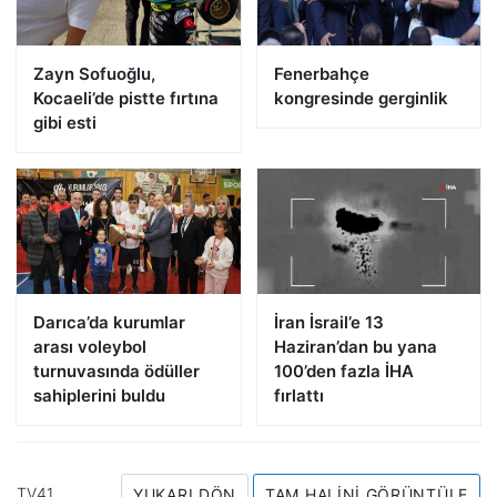
Zayn Sofuoğlu,
Fenerbahçe
Kocaeli’de pistte fırtına
kongresinde gerginlik
gibi esti
Darıca’da kurumlar
İran İsrail’e 13
arası voleybol
Haziran’dan bu yana
turnuvasında ödüller
100’den fazla İHA
sahiplerini buldu
fırlattı
TV41
YUKARI DÖN
TAM HALINI GÖRÜNTÜLE