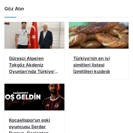
Göz Atın
Güreşçi Alperen
Türkiye’nin en iyi
Tokgöz Akdeniz
simitleri listesi
Oyunları’nda Türkiye’yi
İzmitlileri kızdırdı
temsil edecek
Kocaelispor’un eski
oyuncusu Serdar