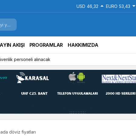
USD
46,32
EURO
53,43
AYIN AKIŞI
PROGRAMLAR
HAKKIMIZDA
ki oyuncusu Serdar Dursun, Gaziantep FK’da
ada döviz fiyatları