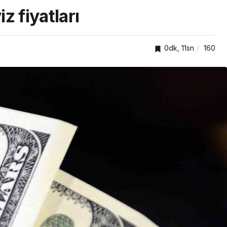
z fiyatları
0dk, 11sn
160
TOP10HABER
Derince Eğitim ve
Araştırma Hastanesinin
osyal
yanına 120 yataklı yeni
tesis