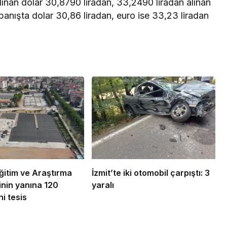
lınan dolar 30,8790 liradan, 33,2490 liradan alınan
apanışta dolar 30,86 liradan, euro ise 33,23 liradan
ğitim ve Araştırma
İzmit’te iki otomobil çarpıştı: 3
nin yanına 120
yaralı
ni tesis