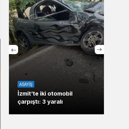
Sistem Modu
Sistem modunu seçin.
TOP2
ASAYİŞ
Geb
İzmit’te iki otomobil
sine
çarpıştı: 3 yaralı
adre