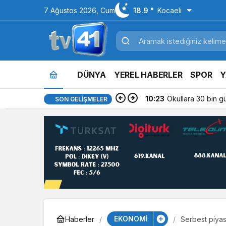
7 Ağustos 2026, Cum
18.9 °
Kocaeli
DÜNYA
YEREL HABERLER
SPOR
Y
10:15
Kocaelispor’un es
SON GELIŞMELER
EKONOMİ
Haberler
Serbest piyas