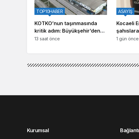
TOP10HABER
ASAYİŞ
KOTKO’nun taşınmasında
Kocaeli 
kritik adım: Büyükşehir’den
şahıslara
kentsel dönüşüm hamlesi
İki hüküm
13 saat önce
1 gün önce
Kurumsal
Bağlantı