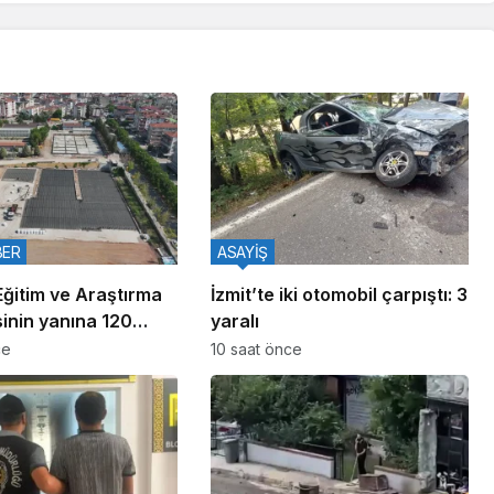
BER
ASAYİŞ
Eğitim ve Araştırma
İzmit’te iki otomobil çarpıştı: 3
inin yanına 120
yaralı
ni tesis
ce
10 saat önce