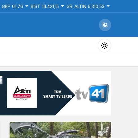
GBP
61,76
BIST
14.421,15
GR. ALTIN
6.310,53
Gündüz Modu
Gündüz modunu seçin.
Gece Modu
Gece modunu seçin.