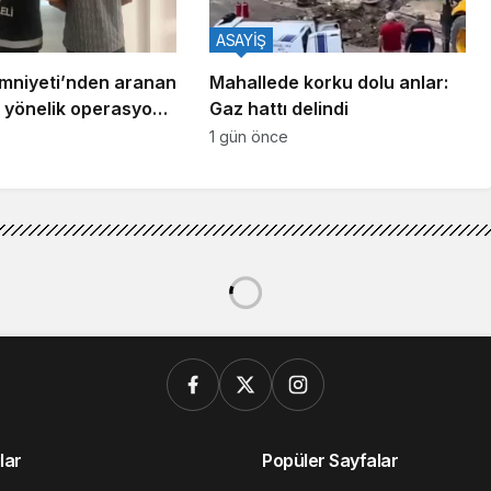
ASAYİŞ
Emniyeti’nden aranan
Mahallede korku dolu anlar:
 yönelik operasyon:
Gaz hattı delindi
lü yakalandı
1 gün önce
lar
Popüler Sayfalar