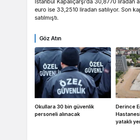
İstanbul Kapalıçarşı’da 30,8770 liradan a
euro ise 33,2510 liradan satılıyor. Son k
satılmıştı.
Göz Atın
Okullara 30 bin güvenlik
Derince E
personeli alınacak
Hastanesi
yataklı ye