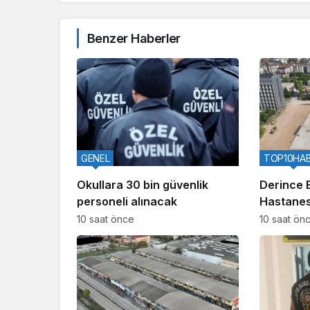
Benzer Haberler
GENEL
TOP10HA
Okullara 30 bin güvenlik
Derince 
personeli alınacak
Hastanes
yataklı ye
10 saat önce
10 saat ön