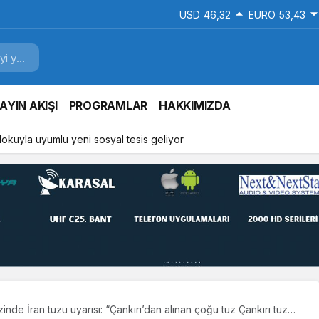
USD
46,32
EURO
53,43
AYIN AKIŞI
PROGRAMLAR
HAKKIMIZDA
 dokuyla uyumlu yeni sosyal tesis geliyor
nde İran tuzu uyarısı: “Çankırı’dan alınan çoğu tuz Çankırı tuzu