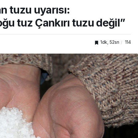
n tuzu uyarısı:
oğu tuz Çankırı tuzu değil”
1dk, 52sn
114
SPOR
ıkışan
adına
Gökhan Değirmenci
yeniden Kayserispor’da