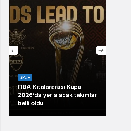
Sistem Modu
Sistem modunu seçin.
SPOR
SİYA
FIBA Kıtalararası Kupa
Bak
2026’da yer alacak takımlar
yıld
belli oldu
696’