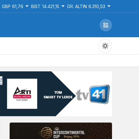
GBP
61,76
BIST
14.421,15
GR. ALTIN
6.310,53
Gündüz Modu
Gündüz modunu seçin.
Gece Modu
Gece modunu seçin.