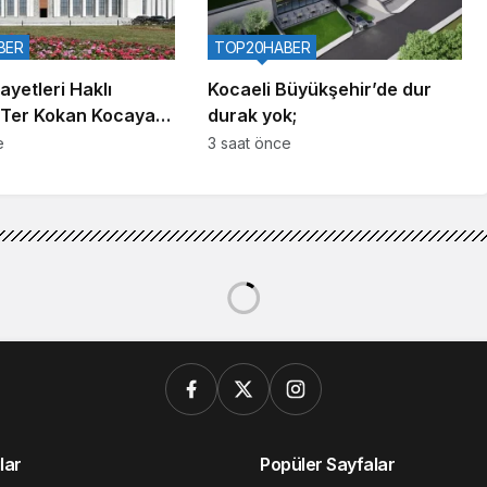
BER
TOP20HABER
kayetleri Haklı
Kocaeli Büyükşehir’de dur
 Ter Kokan Kocaya
durak yok;
TL Tazminat
e
3 saat önce
lar
Popüler Sayfalar