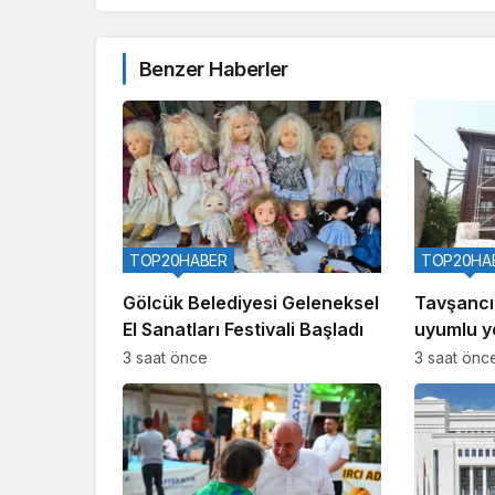
Benzer Haberler
TOP20HABER
TOP20HA
Gölcük Belediyesi Geleneksel
Tavşancıl
El Sanatları Festivali Başladı
uyumlu ye
geliyor
3 saat önce
3 saat önc