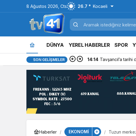
8 Ağustos 2026, Cts
26.7 °
Kocaeli
DÜNYA
YEREL HABERLER
SPOR
Y
14:14
Tavşancıl’a tarihi
SON GELIŞMELER
EKONOMİ
Haberler
Tuzun merkezi