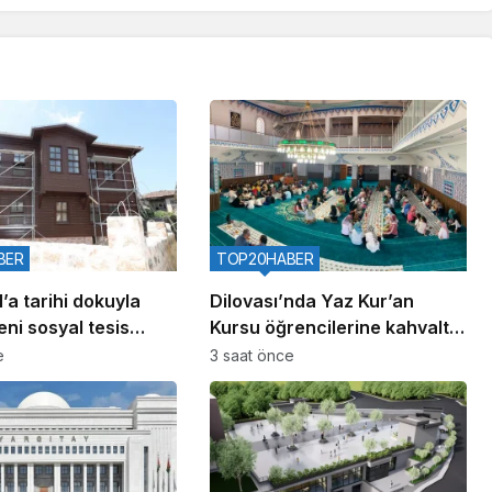
BER
TOP20HABER
’a tarihi dokuyla
Dilovası’nda Yaz Kur’an
ni sosyal tesis
Kursu öğrencilerine kahvaltı
buluşması
e
3 saat önce