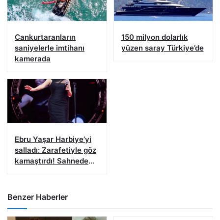
Cankurtaranların
150 milyon dolarlık
saniyelerle imtihanı
yüzen saray Türkiye’de
kamerada
Ebru Yaşar Harbiye’yi
salladı: Zarafetiyle göz
kamaştırdı! Sahnede
sürpriz düet
Benzer Haberler