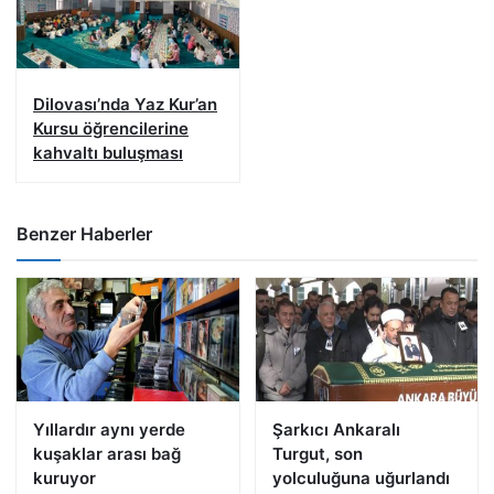
Dilovası’nda Yaz Kur’an
Kursu öğrencilerine
kahvaltı buluşması
Benzer Haberler
Yıllardır aynı yerde
Şarkıcı Ankaralı
kuşaklar arası bağ
Turgut, son
kuruyor
yolculuğuna uğurlandı