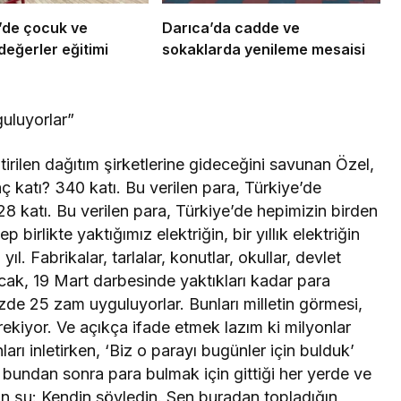
’de çocuk ve
Darıca’da cadde ve
değerler eğitimi
sokaklarda yenileme mesaisi
uluyorlar”
rilen dağıtım şirketlerine gideceğini savunan Özel,
ç katı? 340 katı. Bu verilen para, Türkiye’de
 28 katı. Bu verilen para, Türkiye’de hepimizin birden
 birlikte yaktığımız elektriğin, bir yıllık elektriğin
yıl. Fabrikalar, tarlalar, konutlar, okullar, devlet
kacak, 19 Mart darbesinde yaktıkları kadar para
zde 25 zam uyguluyorlar. Bunları milletin görmesi,
kiyor. Ve açıkça ifade etmek lazım ki milyonlar
rı inletirken, ‘Biz o parayı bugünler için bulduk’
undan sonra para bulmak için gittiği her yerde ve
n şu: Kendin söyledin. Sen buradan topladığın