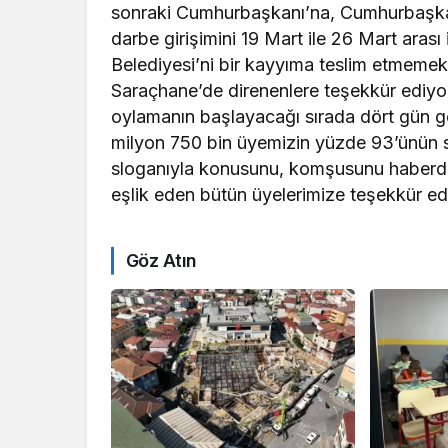
sonraki Cumhurbaşkanı’na, Cumhurbaşkan
darbe girişimini 19 Mart ile 26 Mart aras
Belediyesi’ni bir kayyıma teslim etmemek 
Saraçhane’de direnenlere teşekkür ediyo
oylamanın başlayacağı sırada dört gün gö
milyon 750 bin üyemizin yüzde 93’ünün s
sloganıyla konusunu, komşusunu haberda
eşlik eden bütün üyelerimize teşekkür e
Göz Atın