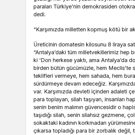
paraları Türkiye’nin demokrasiden otokras
dedi.
“Karşımızda milletten kopmuş kötü bir akı
Üreticinin domatesin kilosunu 8 liraya sat
“Antalya’daki tüm milletvekillerimiz hep bu 
ki ‘Don herkese yaktı, ama Antalya’da dom
birden bütün gücümüzle, hem Meclis’te
teklifleri vermeye, hem sahada, hem bur
sürdürmeye devam edeceğiz. Karşımızda mi
var. Karşımızda devleti içinden adaleti çe
para toplayan, silah taşıyan, insanları ha
senin benim malımın güvencesidir o hapish
taşıdığı silah, senin silahsız gezmene,
sokaktaki kadının korkmadan yürümesine 
çıkarsa topladığı para bir zorbalık değil, t