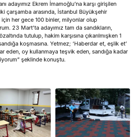
ı adayımız Ekrem İmamoğlu’na karşı girişilen
ı iki çarşamba arasında, İstanbul Büyükşehir
için her gece 100 binler, milyonlar olup
rum. 23 Mart’ta adayımız tam da sandıkların,
zaltında tutulup, hakim karşısına çıkarılmışken 1
andığa koşmasına. Yetmez; ‘Haberdar et, eşlik et’
r eden, oy kullanmaya teşvik eden, sandığa kadar
diyorum” şeklinde konuştu.