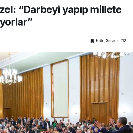
el: “Darbeyi yapıp millete
yorlar”
6dk, 35sn
112
TOP20HABER
uk ve
Darıca’da cadde ve
 eğitimi
sokaklarda yenileme
mesaisi