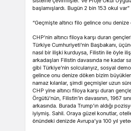
sisteme çevirmişler. Ve Proje Okul Uygul
başlamışlardı. Bugün 2 bin 153 okul var” i
“Geçmişte altıncı filo gelince onu deniz
CHP’nin altıncı filoya karşı duran gençl
Türkiye Cumhuriyeti’nin Başbakanı, üçünc
nasıl bir ilişki kurduysa, Filistin ile öyle 
arkadaşları Filistin davasında ne kadar s
gibi Türkiye’nin solcularıyız, sosyal demok
gelince onu denize döken bizim büyükler
namaz kılanlar, şimdi geçmişler uzun süre
CHP yine altıncı filoya karşı duran gençl
Örgütü’nün, Filistin’in davasının, 1967 sını
arkasında. Burada Trump’ın aldığı pozis
iyiymiş. Sahil. Oraya güzel konutlar, ot
önündeki denizde Avrupa’ya 100 yıl yete