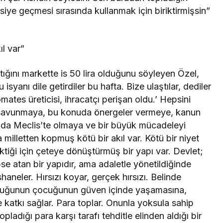
iye geçmesi sırasında kullanmak için biriktirmişsin”
l var”
tığını markette is 50 lira olduğunu söyleyen Özel,
isyanı dile getirdiler bu hafta. Bize ulaştılar, dediler
ates üreticisi, ihracatçı perişan oldu.’ Hepsini
 savunmaya, bu konuda önergeler vermeye, kanun
ada Meclis’te olmaya ve bir büyük mücadeleyi
lletten kopmuş kötü bir akıl var. Kötü bir niyet
ktiği için çeteye dönüştürmüş bir yapı var. Devlet;
pse atan bir yapıdır, ama adaletle yönetildiğinde
aneler. Hırsızı koyar, gerçek hırsızı. Belinde
 çoluğunun çocuğunun güven içinde yaşamasına,
katkı sağlar. Para toplar. Onunla yoksula sahip
opladığı para karşı tarafı tehditle elinden aldığı bir