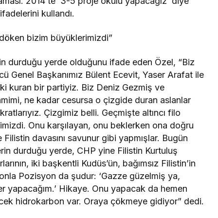
aması. 2014’te ‘3-5 proje okulu yapacağız’ diye
fadelerini kullandı.
e döken bizim büyüklerimizdi”
erin durduğu yerde olduğunu ifade eden Özel, “Biz
ü Genel Başkanımız Bülent Ecevit, Yaser Arafat ile
ilişki kuran bir partiyiz. Biz Deniz Gezmiş ve
amimi, ne kadar cesursa o çizgide duran aslanlar
ratlarıyız. Çizgimiz belli. Geçmişte altıncı filo
imizdi. Onu karşılayan, onu beklerken ona doğru
 Filistin davasını savunur gibi yapmışlar. Bugün
erin durduğu yerde, CHP yine Filistin Kurtuluş
rlarının, iki başkentli Kudüs’ün, bağımsız Filistin’in
yonla Pozisyon da şudur: ‘Gazze güzelmiş ya,
eller yapacağım.’ Hikaye. Onu yapacak da hemen
cek hidrokarbon var. Oraya çökmeye gidiyor” dedi.