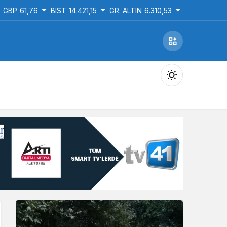
GBP
61,76
BIST
14.421,15
GR. ALTIN
6.310,53
Gündüz Modu
Gündüz modunu seçin.
Gece Modu
Gece modunu seçin.