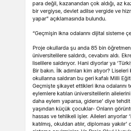
para değil, kazanandan çok aldığı, az k
bir vergiyse, devlet adilse vergide ve hiz
yapar” açıklamasında bulundu.
“Geçmişin ikna odalarını dijital sisteme ç
Proje okullarda şu anda 85 bin öğretmen ç
üniversitelilere saldırdı, cevabını aldı. E
liselilere saldırıyor. Hani diyorlar ya ‘Tür
Bir bakın. İlk adımları kim atıyor? Lisele
okullarına saldıran bu geri kafalı Milli E
Geçmişte şikayet ettikleri ikna odalarını 
eylemlere katılan üniversitelilerin aileleri
daha eylem yaparsa, giderse’ diye tehdit 
yaşından küçük çocuklar- Onların görünt
hassas ve tehlikeli işler. Aileleri arıyorl
katılmış, okuldan atılır, diploması yakılır’ 