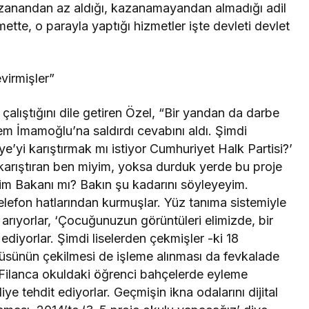
azanandan az aldığı, kazanamayandan almadığı adil
mette, o parayla yaptığı hizmetler işte devleti devlet
evirmişler”
alıştığını dile getiren Özel, “Bir yandan da darbe
krem İmamoğlu’na saldırdı cevabını aldı. Şimdi
kiye’yi karıştırmak mı istiyor Cumhuriyet Halk Partisi?’
ri karıştıran ben miyim, yoksa durduk yerde bu proje
ğitim Bakanı mı? Bakın şu kadarını söyleyeyim.
telefon hatlarından kurmuşlar. Yüz tanıma sistemiyle
ni arıyorlar, ‘Çocuğunuzun görüntüleri elimizde, bir
ediyorlar. Şimdi liselerden çekmişler -ki 18
üsünün çekilmesi de işleme alınması da fevkalade
ar ‘Filanca okuldaki öğrenci bahçelerde eyleme
diye tehdit ediyorlar. Geçmişin ikna odalarını dijital