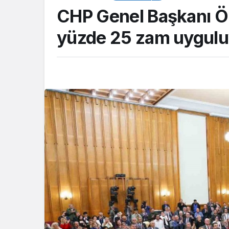
CHP Genel Başkanı Öz
yüzde 25 zam uygulu
TOP20HABER
ABER
Başiskele’de çoc
sı Kent Meydanı
gençlere değerler
ında yeni aşama
veriliyor