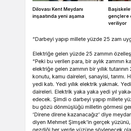
Dilovası Kent Meydanı
Başiskele
inşaatında yeni aşama
gençlere 
veriliyor
“Darbeyi yapıp millete yüzde 25 zam uyg
Elektriğe gelen yüzde 25 zammın özelleşti
“Peki bu verilen para, bir aylık zammın ka
elektriğe gelen zammın bir yıllık tutarının
konutu, kamu daireleri, sanayisi, tarımı. Hep
yedi katı. Yedi yıllık elektrik yakmak. Yedi 
daireleri. Elektrik yaka yaka yedi yıl ya
edecek. Şimdi o darbeyi yapıp millete yü
bu gözü dönmüşlüğü milletin görmesi gere
‘Direne direne kazanacağız’ diye meydanla
diyen Mehmet Şimşek’in gerçek yüzünü, b
gezdiği her yerde yüzüne söylenecek ola