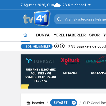
7 Ağustos 2026, Cum
28.9 °
Kocaeli
DÜNYA
YEREL HABERLER
SPOR
Y
7:55
Başiskele’de çocuk
SON GELIŞMELER
SİYASET
Haberler
CHP Genel Başk