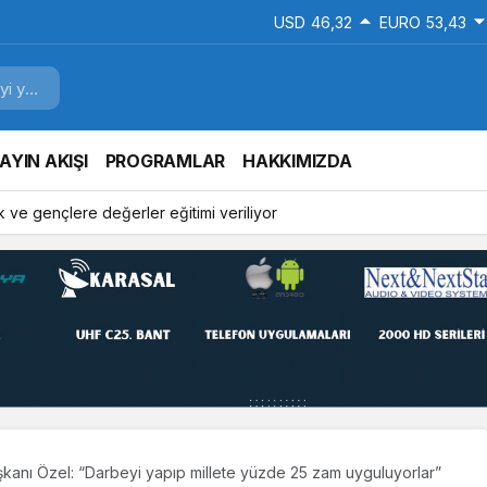
USD
46,32
EURO
53,43
AYIN AKIŞI
PROGRAMLAR
HAKKIMIZDA
 ve gençlere değerler eğitimi veriliyor
anı Özel: “Darbeyi yapıp millete yüzde 25 zam uyguluyorlar”