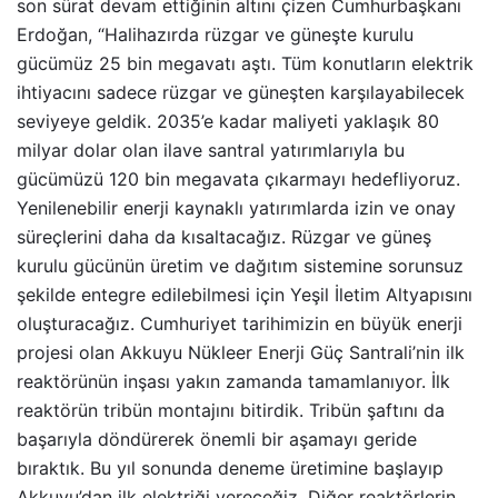
son sürat devam ettiğinin altını çizen Cumhurbaşkanı
Erdoğan, “Halihazırda rüzgar ve güneşte kurulu
gücümüz 25 bin megavatı aştı. Tüm konutların elektrik
ihtiyacını sadece rüzgar ve güneşten karşılayabilecek
seviyeye geldik. 2035’e kadar maliyeti yaklaşık 80
milyar dolar olan ilave santral yatırımlarıyla bu
gücümüzü 120 bin megavata çıkarmayı hedefliyoruz.
Yenilenebilir enerji kaynaklı yatırımlarda izin ve onay
süreçlerini daha da kısaltacağız. Rüzgar ve güneş
kurulu gücünün üretim ve dağıtım sistemine sorunsuz
şekilde entegre edilebilmesi için Yeşil İletim Altyapısını
oluşturacağız. Cumhuriyet tarihimizin en büyük enerji
projesi olan Akkuyu Nükleer Enerji Güç Santrali’nin ilk
reaktörünün inşası yakın zamanda tamamlanıyor. İlk
reaktörün tribün montajını bitirdik. Tribün şaftını da
başarıyla döndürerek önemli bir aşamayı geride
bıraktık. Bu yıl sonunda deneme üretimine başlayıp
Akkuyu’dan ilk elektriği vereceğiz. Diğer reaktörlerin