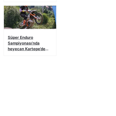
karşısına çıkacak
Süper Enduro
Şampiyonası’nda
heyecan Kartepe’de
başladı