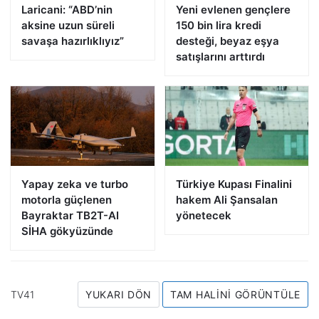
Laricani: “ABD’nin
Yeni evlenen gençlere
aksine uzun süreli
150 bin lira kredi
savaşa hazırlıklıyız”
desteği, beyaz eşya
satışlarını arttırdı
Yapay zeka ve turbo
Türkiye Kupası Finalini
motorla güçlenen
hakem Ali Şansalan
Bayraktar TB2T-AI
yönetecek
SİHA gökyüzünde
TV41
YUKARI DÖN
TAM HALINI GÖRÜNTÜLE