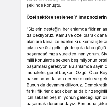
şeklinde konuştu.
Özel sektöre seslenen Yılmaz sözlerin
“Sizlerin desteğini her anlamda fikir an
da bekliyoruz. Kamu ve özel olarak daha 
alanlara kanalize edelim ki ülkemiz işte 
çıksın ve üst gelir liginde çok daha güçl
başaracağımıza yürekten inanıyorum. Si
milli konularda seksen beş milyonun ort
başarması gerekiyor. Bu anlamda sayın 
muhalefet genel başkanı Özgür Özer Bey’i
bakımından da son derece olumlu ve gele
Bunun da devamını diliyoruz. Demokratik bi
farklı fikirler olacak bunlar da bir zengin
için seksen beş milyonun geleceği için bi
başarmak durumundayız. Ben buna şirket iş