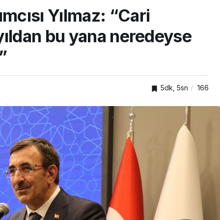
yarıya iyileştirdik”
mcısı Yılmaz: “Cari
yıldan bu yana neredeyse
”
5dk, 5sn
166
GENEL
 simitleri
Okullara 30 bin güvenlik
kızdırdı
personeli alınacak