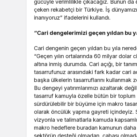
gücüyle verimlilikle çıkacağız. Bunun da 
çeken rekabetçi bir Türkiye. İş dünyamız
inanıyoruz” ifadelerini kullandı.
“Cari dengelerimizi geçen yıldan bu y
Cari dengenin geçen yıldan bu yıla neredey
“Geçen yılın ortalarında 60 milyar dolar 
altına inmiş durumda. Cari açığı, bir tanım
tasarrufunuz arasındaki fark kadar cari aç
başka ülkelerin tasarruflarını kullanmak z
Bu dengeyi yatırımlarımızı azaltarak değil
tasarruf kamuyla özelle bütün bir toplum
sürdürülebilir bir büyüme için makro tasa
olarak öncülük yapma gayreti içindeyiz
vizyonla ve talimatlarla kamuda kapsamlı
makro hedeflere buradan kamunun daha f
sektörün desteği olmadan, çabası olma