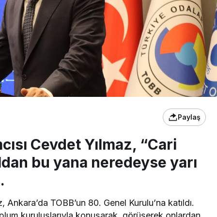
Paylaş
ısı Cevdet Yılmaz, “Cari
ldan bu yana neredeyse yarı
.
 Ankara’da TOBB’un 80. Genel Kurulu’na katıldı.
 toplum kuruluşlarıyla konuşarak, görüşerek onlardan