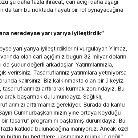
özü şu daha fazla ihracat, cari açığı daha aşağı
ın da tam bu noktada hayati bir rol oynayacağına
ana neredeyse yarı yarıya iyileştirdik”
se yarı yarıya iyileştirdiklerini vurgulayan Yılmaz,
civarında olan cari açığımız bugün 32 milyar doların
ı da şudur değerli arkadaşlar. Yatırımlarınızla,
ık verirsiniz. Tasarruflarınız yatırımlara yetmiyorsa
orunda kalırsınız. Biz kalkınmakta olan bir ülkeyiz.
, tasarruflarımızı arttırarak kurmak zorundayız. Bu
 olarak başarmak durumundayız. Sağlıklı,
rruflarımızı arttırmamız gerekiyor. Burada da kamu
. Sayın Cumhurbaşkanımızın yine ortaya koyduğu
 bir tasarruf programını başlatmış durumdayız. Bu
azla katkıda bulunacağına inanıyoruz. Ancak özel
dan bütün bu hedeflere ulaşmamız mümkün değil”