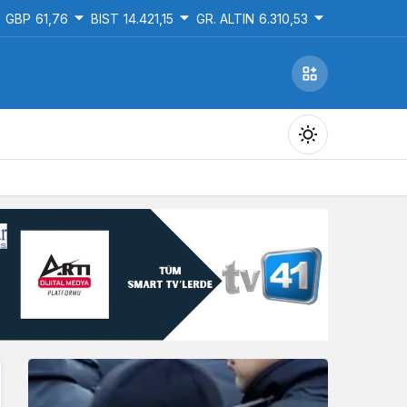
GBP
61,76
BIST
14.421,15
GR. ALTIN
6.310,53
Gündüz Modu
Gündüz modunu seçin.
Gece Modu
Gece modunu seçin.