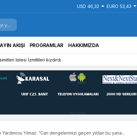
USD
46,32
EURO
53,43
AYIN AKIŞI
PROGRAMLAR
HAKKIMIZDA
mitleri listesi İzmitlileri kızdırdı
Yardımcısı Yılmaz: “Cari dengelerimizi geçen yıldan bu yana