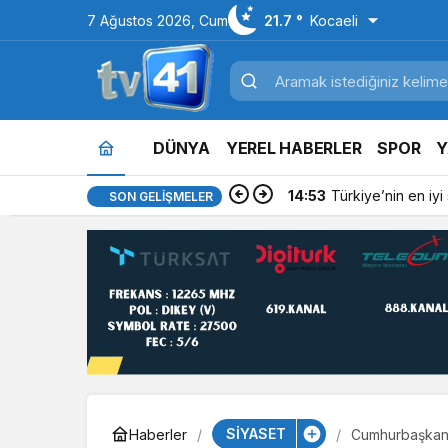
7 Ağustos 2026, Cum
21.7 °
Kocaeli
DÜNYA
YEREL HABERLER
SPOR
Y
14:53
Türkiye’nin en iyi si
SON GELIŞMELER
SİYASET
Haberler
Cumhurbaşkanı 