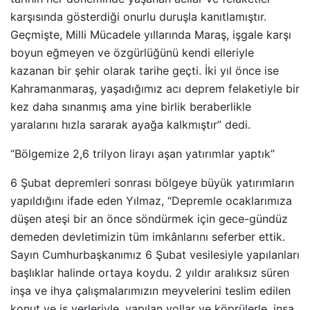
karşısında gösterdiği onurlu duruşla kanıtlamıştır.
Geçmişte, Milli Mücadele yıllarında Maraş, işgale karşı
boyun eğmeyen ve özgürlüğünü kendi elleriyle
kazanan bir şehir olarak tarihe geçti. İki yıl önce ise
Kahramanmaraş, yaşadığımız acı deprem felaketiyle bir
kez daha sınanmış ama yine birlik beraberlikle
yaralarını hızla sararak ayağa kalkmıştır” dedi.
“Bölgemize 2,6 trilyon lirayı aşan yatırımlar yaptık”
6 Şubat depremleri sonrası bölgeye büyük yatırımların
yapıldığını ifade eden Yılmaz, “Depremle ocaklarımıza
düşen ateşi bir an önce söndürmek için gece-gündüz
demeden devletimizin tüm imkânlarını seferber ettik.
Sayın Cumhurbaşkanımız 6 Şubat vesilesiyle yapılanları
başlıklar halinde ortaya koydu. 2 yıldır aralıksız süren
inşa ve ihya çalışmalarımızın meyvelerini teslim edilen
konut ve iş yerleriyle, yapılan yollar ve köprülerle, inşa