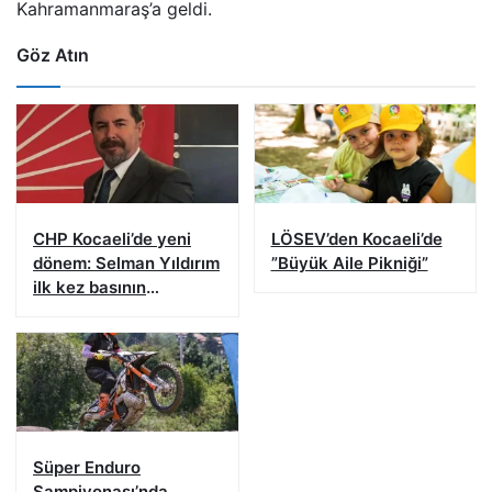
Kahramanmaraş’a geldi.
Göz Atın
CHP Kocaeli’de yeni
LÖSEV’den Kocaeli’de
dönem: Selman Yıldırım
”Büyük Aile Pikniği”
ilk kez basının
karşısına çıkacak
Süper Enduro
Şampiyonası’nda