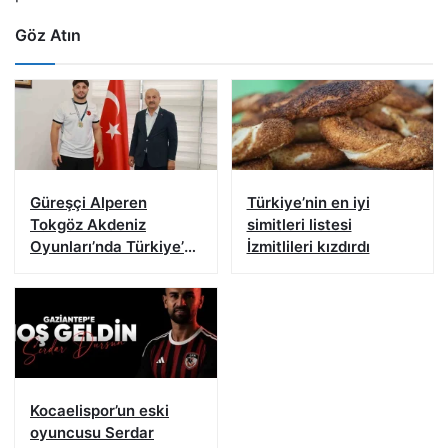
Göz Atın
Güreşçi Alperen
Türkiye’nin en iyi
Tokgöz Akdeniz
simitleri listesi
Oyunları’nda Türkiye’yi
İzmitlileri kızdırdı
temsil edecek
Kocaelispor’un eski
oyuncusu Serdar