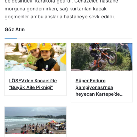
beldesindeki karakola getirdi. Cenazeler, hastane
morguna gönderilirken, sağ kurtarılan kaçak
göçmenler ambulanslarla hastaneye sevk edildi.
Göz Atın
LÖSEV’den Kocaeli’de
Süper Enduro
”Büyük Aile Pikniği”
Şampiyonası’nda
heyecan Kartepe’de
başladı