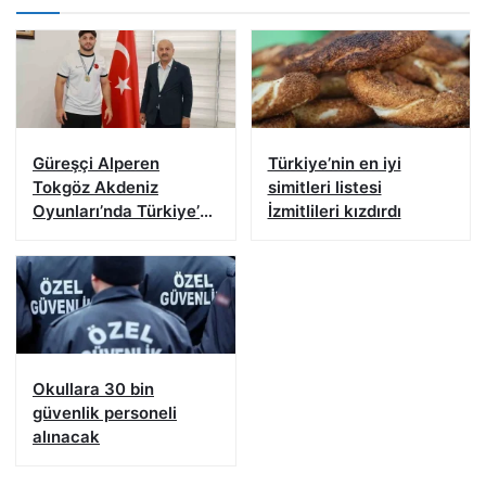
Güreşçi Alperen
Türkiye’nin en iyi
Tokgöz Akdeniz
simitleri listesi
Oyunları’nda Türkiye’yi
İzmitlileri kızdırdı
temsil edecek
Okullara 30 bin
güvenlik personeli
alınacak