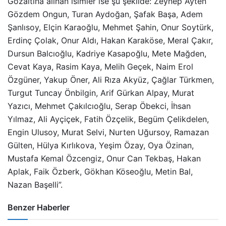
Gözaltına alınan isimler ise şu şekilde: Zeynep Ayten
Gözdem Ongun, Turan Aydoğan, Şafak Başa, Adem
Şanlısoy, Elçin Karaoğlu, Mehmet Şahin, Onur Soytürk,
Erdinç Çolak, Onur Aldı, Hakan Karaköse, Meral Çakır,
Dursun Balcıoğlu, Kadriye Kasapoğlu, Mete Mağden,
Cevat Kaya, Rasim Kaya, Melih Geçek, Naim Erol
Özgüner, Yakup Öner, Ali Rıza Akyüz, Çağlar Türkmen,
Turgut Tuncay Önbilgin, Arif Gürkan Alpay, Murat
Yazıcı, Mehmet Çakılcıoğlu, Serap Öbekci, İhsan
Yılmaz, Ali Ayçiçek, Fatih Özçelik, Begüm Çelikdelen,
Engin Ulusoy, Murat Selvi, Nurten Uğursoy, Ramazan
Gülten, Hülya Kırlıkova, Yeşim Özay, Oya Özinan,
Mustafa Kemal Özcengiz, Onur Can Tekbaş, Hakan
Aplak, Faik Özberk, Gökhan Köseoğlu, Metin Bal,
Nazan Başelli”.
Benzer Haberler