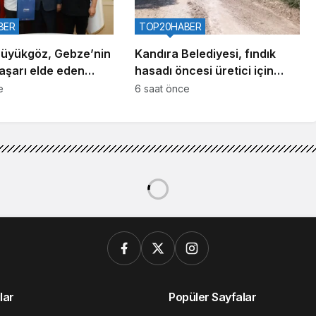
BER
TOP20HABER
üyükgöz, Gebze’nin
Kandıra Belediyesi, fındık
aşarı elde eden
hasadı öncesi üretici için
i ağırladı
seferber oldu
e
6 saat önce
lar
Popüler Sayfalar