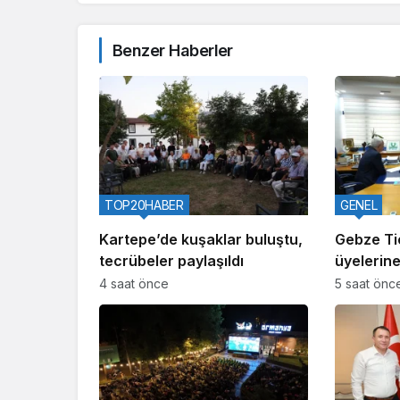
Benzer Haberler
TOP20HABER
GENEL
Kartepe’de kuşaklar buluştu,
Gebze Ti
tecrübeler paylaşıldı
üyelerine
aralıyor
4 saat önce
5 saat önc