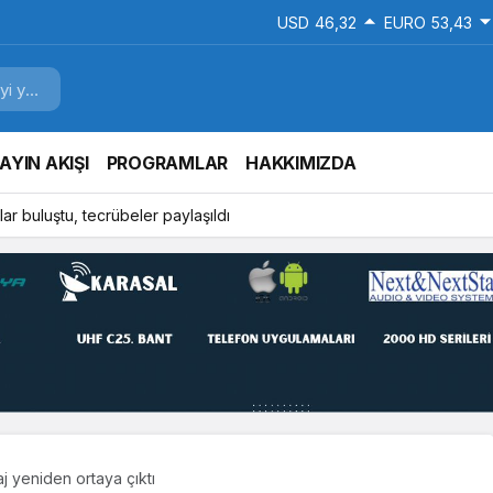
USD
46,32
EURO
53,43
AYIN AKIŞI
PROGRAMLAR
HAKKIMIZDA
ar buluştu, tecrübeler paylaşıldı
aj yeniden ortaya çıktı