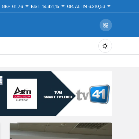
GBP
61,76
BIST
14.421,15
GR. ALTIN
6.310,53
Gündüz Modu
Gündüz modunu seçin.
Gece Modu
Gece modunu seçin.