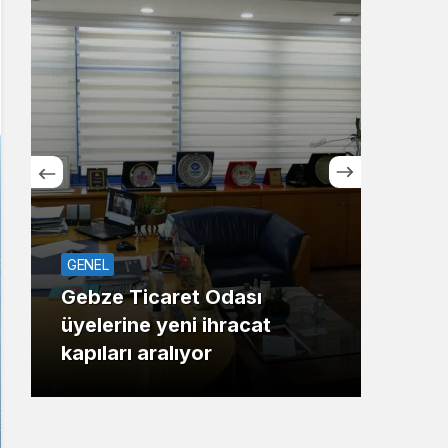
Sistem Modu
Sistem modunu seçin.
GENEL
ASAY
Gebze Ticaret Odası
üyelerine yeni ihracat
Maha
kapıları aralıyor
Gaz 