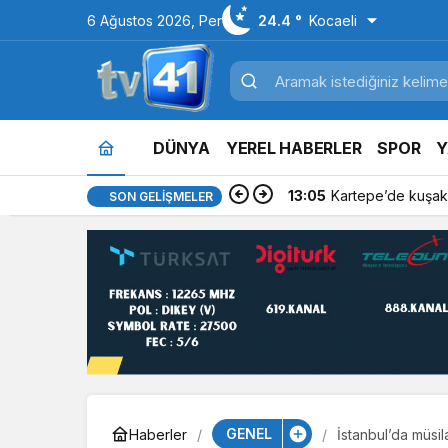
6 Ağustos 2026, Per
24.4 °
Kocaeli
DÜNYA
YEREL HABERLER
SPOR
Y
13:05
Kartepe’de kuşakl
SON GELIŞMELER
GENEL
Haberler
İstanbul’da müsil