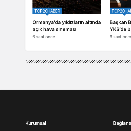
TOP20HABER
TOP20HA
Ormanya’da yıldızların altında
Başkan B
açık hava sineması
YKS’de b
gençlerin
6 saat önce
6 saat önc
Kurumsal
Bağlantı