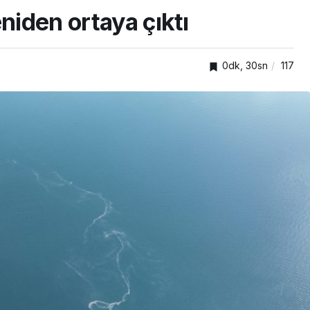
niden ortaya çıktı
0dk, 30sn
117
TOP20HABER
nden
önelik
Kartepe’de kuşaklar
kümlü
buluştu, tecrübeler
paylaşıldı