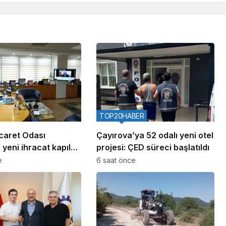
TOP20HABER
caret Odası
Çayırova’ya 52 odalı yeni otel
 yeni ihracat kapıları
projesi: ÇED süreci başlatıldı
e
6 saat önce