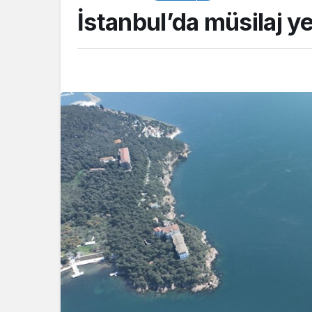
İstanbul’da müsilaj ye
ASAYİŞ
Kocaeli Emniyeti’
aranan şahıslara y
operasyon: İki hü
yakalandı