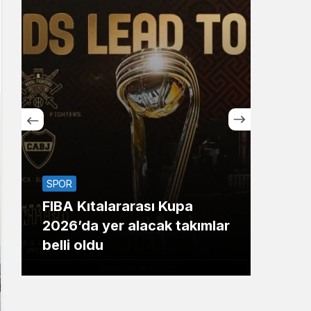
Sistem Modu
Sistem modunu seçin.
SPOR
SİYA
FIBA Kıtalararası Kupa
Bak
2026’da yer alacak takımlar
yıld
belli oldu
696’