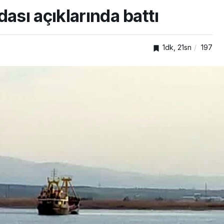
ası açıklarında battı
1dk, 21sn
197
SPOR
ıkışan
adına
Gökhan Değirmenci
yeniden Kayserispor’da