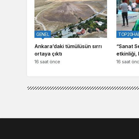
GENEL
TOP20HA
Ankara’daki tümülüsün sırrı
“Sanat S
ortaya çıktı
etkinliği
kattı
16 saat önce
16 saat ön