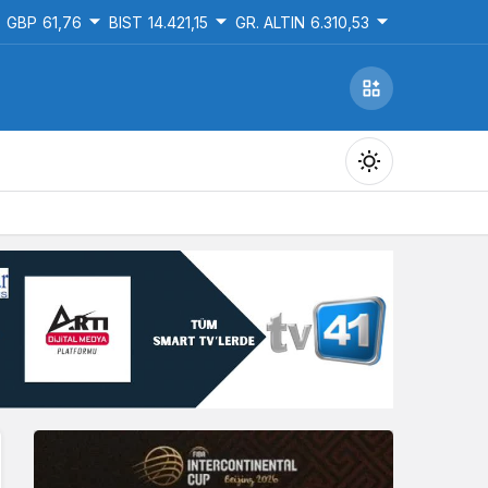
GBP
61,76
BIST
14.421,15
GR. ALTIN
6.310,53
Gündüz Modu
Gündüz modunu seçin.
Gece Modu
Gece modunu seçin.