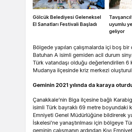
Gölcük Belediyesi Geleneksel
Tavşancıl’
El Sanatları Festivali Başladı
uyumlu ye
geliyor
Bölgede yapılan çalışmalarda içi boş bir
Batuhan A isimli gemiden acil durum sinya
Türk vatandaşı olduğu değerlendirilen 6 k
Mudanya ilçesinde kriz merkezi oluşturul
Geminin 2021 yılında da karaya oturdu
Çanakkale’nin Biga ilçesine bağlı Karabi
isimli Türk bayraklı 69 metre boyundaki k
Emniyeti Genel Müdürlüğüne bildirerek yar
İskelesi’ne yanaştırılması için bölgeye Tür
geminin çalışmanın ardından Kıyı Emniyet