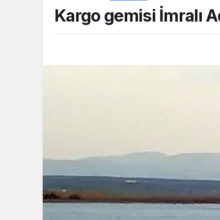
Kargo gemisi İmralı Ad
Akış
Çalıların arasına s
balıkçıl kuşun imd
itfaiye yetişti