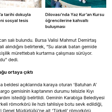
a tarihi dokuyla
Dilovası’nda Yaz Kur’an Kursu
ni sosyal tesis
öğrencilerine kahvaltı
buluşması
 can salı bulundu. Bursa Valisi Mahmut Demirtaş
li alındığını belirterek, “Su alarak batan gemide
işilik mürettebatı kurtarma çalışması sürüyor.
du” dedi.
ğu ortaya çıktı
ga beldesi açıklarında karaya oturan ‘Batuhan A’
argo gemisinin kaptanının durumu telsizle Kıyı
dım istediği belirtildi. Geminin Karabiga Belediyesi
keli römorkörü ile hızlı tahlisiye botu sevk edildiği,
i Genel Müdürlüğü’ne ait ‘Türkeli’ römorkörü