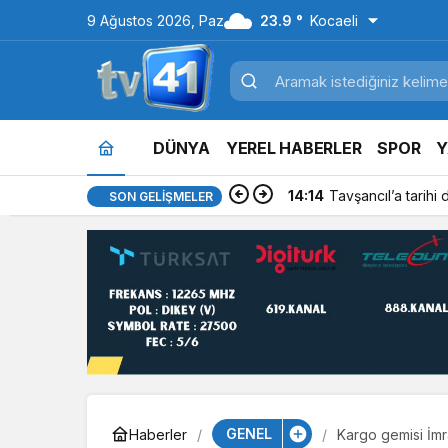
9 Ağustos 2026, Paz
23.9 °
Kocaeli
DÜNYA
YEREL HABERLER
SPOR
Y
14:14
Tavşancıl’a tarihi
SON GELIŞMELER
GENEL
Haberler
Kargo gemisi İmra